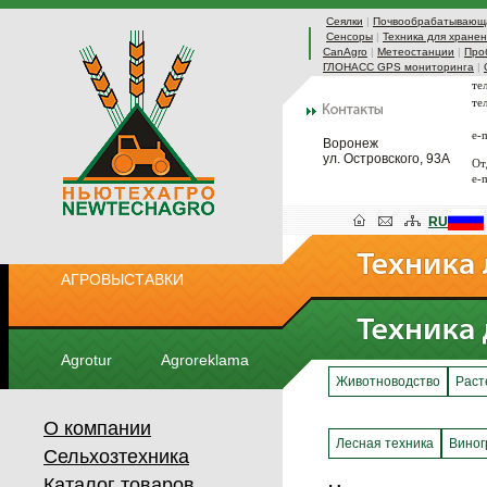
Сеялки
|
Почвообрабатывающа
Сенсоры
|
Техника для хранен
CanAgro
|
Метеостанции
|
Про
ГЛОНАСС GPS мониторинга
|
те
те
e-
Воронеж
ул. Островского, 93А
От
e-
RU
АГРОВЫСТАВКИ
Agrotur
Agroreklama
Животноводство
Раст
О компании
Лесная техника
Виног
Сельхозтехника
Каталог товаров