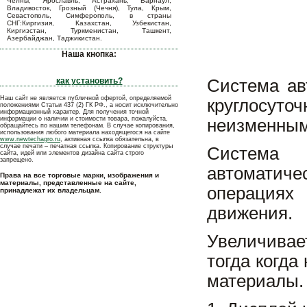
Челны, Ярославль, Астрахань, Барнаул,
Владивосток, Грозный (Чечня), Тула, Крым,
Севастополь, Симферополь, в страны
СНГ:Киргизия, Казахстан, Узбекистан,
Киргизстан, Туркменистан, Ташкент,
Азербайджан, Таджикистан.
Наша кнопка:
как установить?
Система ав
Наш сайт не является публичной офертой, определяемой
круглосуто
положениями Статьи 437 (2) ГК РФ., а носит исключительно
информационный характер. Для получения точной
информации о наличии и стоимости товара, пожалуйста,
неизменным
обращайтесь по нашим телефонам. В случае копирования,
использования любого материала находящегося на сайте
www.newtechagro.ru
, активная ссылка обязательна, в
случае печати – печатная ссылка. Копирование структуры
Система 
сайта, идей или элементов дизайна сайта строго
запрещено.
автоматиче
Права на все торговые марки, изображения и
материалы, представленные на сайте,
операциях
принадлежат их владельцам.
движения.
Увеличивае
тогда когда
материалы.