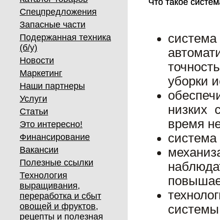
Что такое систем
Что такое систем
Спецпредложения
Запасные части
систем
Подержанная техника
(б/у)
автомат
Новости
точность
Маркетинг
уборки 
Наши партнеры
обеспеч
Услуги
низких 
Статьи
время не
Это интересно!
система 
Финансирование
Вакансии
механиз
Полезные ссылки
наблюда
Технология
повышае
выращивания,
техноло
переработка и сбыт
овощей и фруктов,
системы 
рецепты и полезная