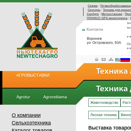
Сеялки
|
Почвообрабатывающа
Сенсоры
|
Техника для хранен
CanAgro
|
Метеостанции
|
Про
ГЛОНАСС GPS мониторинга
|
те
те
e-
Воронеж
ул. Островского, 93А
От
e-
RU
АГРОВЫСТАВКИ
Agrotur
Agroreklama
Животноводство
Раст
О компании
Лесная техника
Виног
Сельхозтехника
Выставка товар
Выставка товар
Каталог товаров