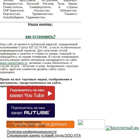
Челны, Ярославль, Астрахань, Барнаул,
Владивосток, Грозный (Чечня), Тула, Крым,
Севастополь, Симферополь, в страны
СНГ:Киргизия, Казахстан, Узбекистан,
Киргизстан, Туркменистан, Ташкент,
Азербайджан, Таджикистан.
Наша кнопка:
как установить?
Наш сайт не является публичной офертой, определяемой
положениями Статьи 437 (2) ГК РФ., а носит исключительно
информационный характер. Для получения точной
информации о наличии и стоимости товара, пожалуйста,
обращайтесь по нашим телефонам. В случае копирования,
использования любого материала находящегося на сайте
www.newtechagro.ru
, активная ссылка обязательна, в
случае печати – печатная ссылка. Копирование структуры
сайта, идей или элементов дизайна сайта строго
запрещено.
Права на все торговые марки, изображения и
материалы, представленные на сайте,
принадлежат их владельцам.
Все права защищены
О ПЕРСОНАЛЬНЫХ ДАННЫХ
OOO «НТА» 2005 - 2026
Политика конфиденциальности
Специальная оценка условий труда ООО НТА