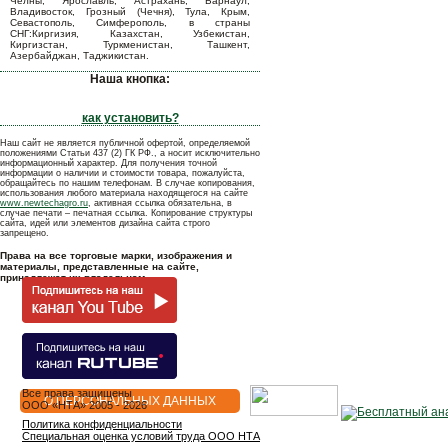
Челны, Ярославль, Астрахань, Барнаул,
Владивосток, Грозный (Чечня), Тула, Крым,
Севастополь, Симферополь, в страны
СНГ:Киргизия, Казахстан, Узбекистан,
Киргизстан, Туркменистан, Ташкент,
Азербайджан, Таджикистан.
Наша кнопка:
как установить?
Наш сайт не является публичной офертой, определяемой
положениями Статьи 437 (2) ГК РФ., а носит исключительно
информационный характер. Для получения точной
информации о наличии и стоимости товара, пожалуйста,
обращайтесь по нашим телефонам. В случае копирования,
использования любого материала находящегося на сайте
www.newtechagro.ru
, активная ссылка обязательна, в
случае печати – печатная ссылка. Копирование структуры
сайта, идей или элементов дизайна сайта строго
запрещено.
Права на все торговые марки, изображения и
материалы, представленные на сайте,
принадлежат их владельцам.
Все права защищены
О ПЕРСОНАЛЬНЫХ ДАННЫХ
OOO «НТА» 2005 - 2026
Политика конфиденциальности
Специальная оценка условий труда ООО НТА