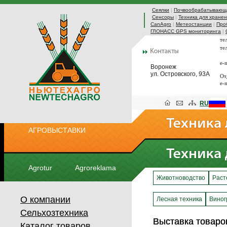
Сеялки
|
Почвообрабатывающа
Сенсоры
|
Техника для хранен
CanAgro
|
Метеостанции
|
Про
ГЛОНАСС GPS мониторинга
|
те
те
e-
Воронеж
ул. Островского, 93А
От
e-
RU
АГРОВЫСТАВКИ
Agrotur
Agroreklama
Животноводство
Раст
О компании
Лесная техника
Виног
Сельхозтехника
Выставка товар
Выставка товар
Каталог товаров