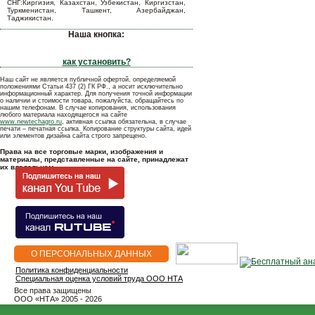
СНГ:Киргизия, Казахстан, Узбекистан, Киргизстан,
Туркменистан, Ташкент, Азербайджан,
Таджикистан.
Наша кнопка:
как установить?
Наш сайт не является публичной офертой, определяемой
положениями Статьи 437 (2) ГК РФ., а носит исключительно
информационный характер. Для получения точной информации
о наличии и стоимости товара, пожалуйста, обращайтесь по
нашим телефонам. В случае копирования, использования
любого материала находящегося на сайте
www.newtechagro.ru
, активная ссылка обязательна, в случае
печати – печатная ссылка. Копирование структуры сайта, идей
или элементов дизайна сайта строго запрещено.
Права на все торговые марки, изображения и
материалы, представленные на сайте, принадлежат
их владельцам.
О ПЕРСОНАЛЬНЫХ ДАННЫХ
Политика конфиденциальности
Специальная оценка условий труда ООО НТА
Все права защищены
OOO «НТА» 2005 - 2026