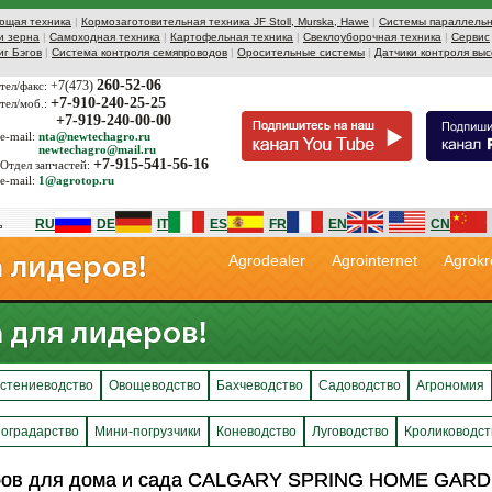
ющая техника
|
Кормозаготовительная техника JF Stoll, Murska, Hawe
|
Системы параллельн
и зерна
|
Самоходная техника
|
Картофельная техника
|
Свеклоуборочная техника
|
Сервис
иг Бэгов
|
Система контроля семяпроводов
|
Оросительные системы
|
Датчики контроля выс
260-52-06
+7(473)
тел/факс:
+7-910-240-25-25
тел/моб.:
+7-919-240-00-00
e-mail:
nta@newtechagro.ru
newtechagro@mail.ru
+7-915-541-56-16
Отдел запчастей:
e-mail:
1@agrotop.ru
RU
DE
IT
ES
FR
EN
CN
Agrodealer
Agrointernet
Agrokr
стениеводство
Овощеводство
Бахчеводство
Садоводство
Агрономия
оградарство
Мини-погрузчики
Коневодство
Луговодство
Кролиководст
ров для дома и сада CALGARY SPRING HOME GARD
ров для дома и сада CALGARY SPRING HOME GARD