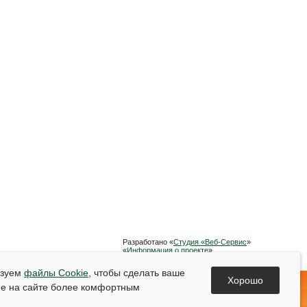
Разработано «
Студия «Веб-Сервис
»
«
Информация о проекте
»
Список используемой литературы
ьзуем
файлы Cookie
, чтобы сделать ваше
Хорошо
е на сайте более комфортным