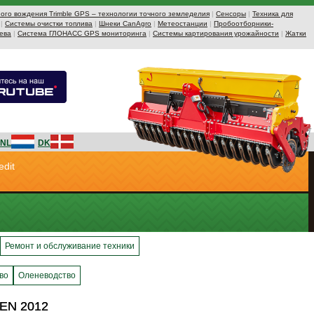
ого вождения Trimble GPS – технологии точного земледелия
|
Сенсоры
|
Техника для
|
Системы очистки топлива
|
Шнеки CanAgro
|
Метеостанции
|
Пробоотборники-
ева
|
Система ГЛОНАСС GPS мониторинга
|
Системы картирования урожайности
|
Жатки
NL
DK
edit
Ремонт и обслуживание техники
во
Оленеводство
EN 2012
EN 2012