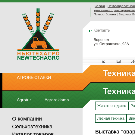
Сеялки
|
Почвообрабатыва
хранения и транспортировк
Почвоотбоники
|
Загрузка Б
Воронеж
ул. Островского, 93А
АГРОВЫСТАВКИ
Agrotur
Agroreklama
Животноводство
Ра
О компании
Лесная техника
Вин
Сельхозтехника
Выставка това
Выставка това
Каталог товаров