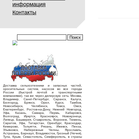
информация
Контакты
Доставка сельхозтехники и запасных частей,
оросительных систем, насосов во все города
России (быстрой почтой и транспортными
компаниями), так же через дилерскую сеть: Москва,
Владимир, Санкт-Петербург, Саранск, Калуга,
Белгород, Брянск, Орел, Курск, Тамбов,
Новосибирск, Челябинск, Томск, Омск,
Екатеринбург, Ростов-на-Дону, Нижний Новгород,
Уфа, Казань, Самара, Пермь, Хабаровск,
Волгоград, Иркутск, Красноярск, Новокузнецк,
Липецк, Башкирия, Ставрополь, Воронеж, Тюмень,
Саратов, Уфа, Татарстан, Оренбург, Краснодар,
Кемерово, Тольятти, Рязань, Ижевск, Пенза,
Ульяновск, Набережные Челны, Ярославль,
Астрахань, Барнаул, Владивосток, Грозный (Чечня),
Тула, Крым, Севастополь, Симферополь, в страны