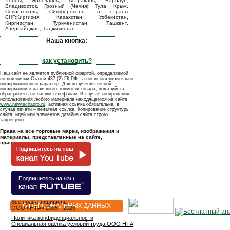
Челны, Ярославль, Астрахань, Барнаул,
Владивосток, Грозный (Чечня), Тула, Крым,
Севастополь, Симферополь, в страны
СНГ:Киргизия, Казахстан, Узбекистан,
Киргизстан, Туркменистан, Ташкент,
Азербайджан, Таджикистан.
Наша кнопка:
как установить?
Наш сайт не является публичной офертой, определяемой
положениями Статьи 437 (2) ГК РФ., а носит исключительно
информационный характер. Для получения точной
информации о наличии и стоимости товара, пожалуйста,
обращайтесь по нашим телефонам. В случае копирования,
использования любого материала находящегося на сайте
www.newtechagro.ru
, активная ссылка обязательна, в
случае печати – печатная ссылка. Копирование структуры
сайта, идей или элементов дизайна сайта строго
запрещено.
Права на все торговые марки, изображения и
материалы, представленные на сайте,
принадлежат их владельцам.
Все права защищены
О ПЕРСОНАЛЬНЫХ ДАННЫХ
OOO «НТА» 2005 - 2026
Политика конфиденциальности
Специальная оценка условий труда ООО НТА