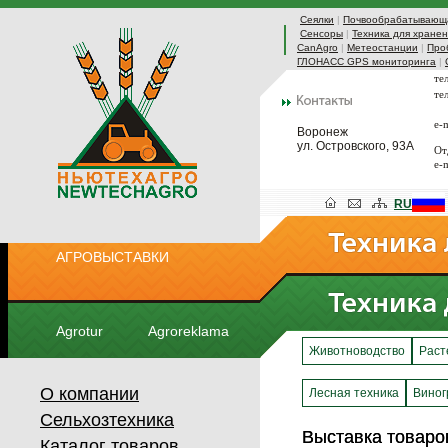
Сеялки
|
Почвообрабатывающа
Сенсоры
|
Техника для хранен
CanAgro
|
Метеостанции
|
Про
ГЛОНАСС GPS мониторинга
|
те
те
e-
Воронеж
ул. Островского, 93А
От
e-
RU
АГРОВЫСТАВКИ
Agrotur
Agroreklama
Животноводство
Раст
О компании
Лесная техника
Виног
Сельхозтехника
Выставка товар
Выставка товар
Каталог товаров