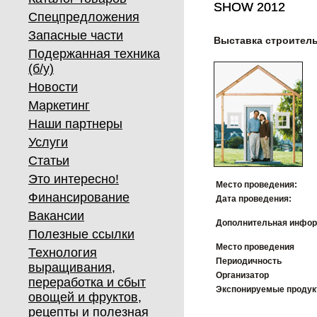
SHOW 2012
SHOW 2012
Спецпредложения
Запасные части
Выставка строител
Подержанная техника
(б/у)
Новости
Маркетинг
Наши партнеры
Услуги
Статьи
Это интересно!
Место проведения:
Финансирование
Дата проведения:
Вакансии
Дополнительная инфор
Полезные ссылки
Место проведения
Технология
Периодичность
выращивания,
Организатор
переработка и сбыт
Экспонируемые проду
овощей и фруктов,
рецепты и полезная