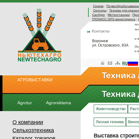
Сеялки
|
Почвообрабатывающа
Сенсоры
|
Техника для хранен
CanAgro
|
Метеостанции
|
Про
ГЛОНАСС GPS мониторинга
|
те
те
e-
Воронеж
ул. Островского, 93А
От
e-
RU
АГРОВЫСТАВКИ
Agrotur
Agroreklama
Животноводство
Раст
О компании
Лесная техника
Виног
Сельхозтехника
Выставка строи
Выставка строи
Каталог товаров