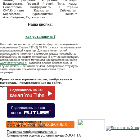
Челны, Ярославль, Астрахань, Барнаул,
Владивосток, Грозный (Чечня), Тула, Крым,
Севастополь, Симферополь, в страны
СНГ:Киргизия, Казахстан, Узбекистан,
Киргизстан, Туркменистан, Ташкент,
Азербайджан, Таджикистан.
Наша кнопка:
как установить?
Наш сайт не является публичной офертой, определяемой
положениями Статьи 437 (2) ГК РФ., а носит исключительно
информационный характер. Для получения точной
информации о наличии и стоимости товара, пожалуйста,
обращайтесь по нашим телефонам. В случае копирования,
использования любого материала находящегося на сайте
www.newtechagro.ru
, активная ссылка обязательна, в
случае печати – печатная ссылка. Копирование структуры
сайта, идей или элементов дизайна сайта строго
запрещено.
Права на все торговые марки, изображения и
материалы, представленные на сайте,
принадлежат их владельцам.
Все права защищены
О ПЕРСОНАЛЬНЫХ ДАННЫХ
OOO «НТА» 2005 - 2026
Политика конфиденциальности
Специальная оценка условий труда ООО НТА