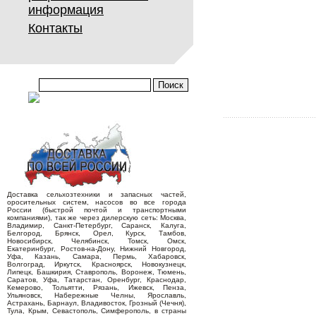
информация
Контакты
Доставка сельхозтехники и запасных частей,
оросительных систем, насосов во все города
России (быстрой почтой и транспортными
компаниями), так же через дилерскую сеть: Москва,
Владимир, Санкт-Петербург, Саранск, Калуга,
Белгород, Брянск, Орел, Курск, Тамбов,
Новосибирск, Челябинск, Томск, Омск,
Екатеринбург, Ростов-на-Дону, Нижний Новгород,
Уфа, Казань, Самара, Пермь, Хабаровск,
Волгоград, Иркутск, Красноярск, Новокузнецк,
Липецк, Башкирия, Ставрополь, Воронеж, Тюмень,
Саратов, Уфа, Татарстан, Оренбург, Краснодар,
Кемерово, Тольятти, Рязань, Ижевск, Пенза,
Ульяновск, Набережные Челны, Ярославль,
Астрахань, Барнаул, Владивосток, Грозный (Чечня),
Тула, Крым, Севастополь, Симферополь, в страны