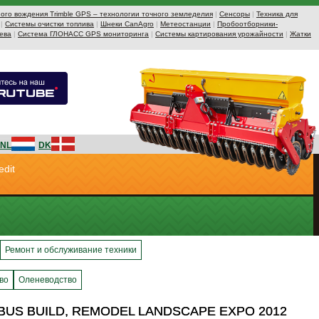
ого вождения Trimble GPS – технологии точного земледелия
|
Сенсоры
|
Техника для
|
Системы очистки топлива
|
Шнеки CanAgro
|
Метеостанции
|
Пробоотборники-
ева
|
Система ГЛОНАСС GPS мониторинга
|
Системы картирования урожайности
|
Жатки
NL
DK
edit
Ремонт и обслуживание техники
во
Оленеводство
LUMBUS BUILD, REMODEL LANDSCAPE EXPO 2012
LUMBUS BUILD, REMODEL LANDSCAPE EXPO 2012