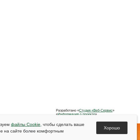
Разработано «
Студия «Веб-Сервис
»
«
Информация о проекте
»
Список используемой литературы
ьзуем
файлы Cookie
, чтобы сделать ваше
Хорошо
е на сайте более комфортным