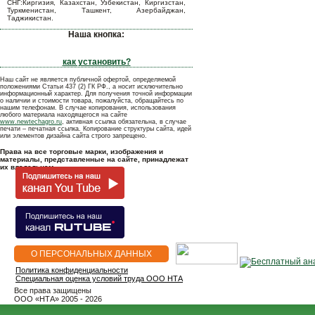
СНГ:Киргизия, Казахстан, Узбекистан, Киргизстан,
Туркменистан, Ташкент, Азербайджан,
Таджикистан.
Наша кнопка:
как установить?
Наш сайт не является публичной офертой, определяемой
положениями Статьи 437 (2) ГК РФ., а носит исключительно
информационный характер. Для получения точной информации
о наличии и стоимости товара, пожалуйста, обращайтесь по
нашим телефонам. В случае копирования, использования
любого материала находящегося на сайте
www.newtechagro.ru
, активная ссылка обязательна, в случае
печати – печатная ссылка. Копирование структуры сайта, идей
или элементов дизайна сайта строго запрещено.
Права на все торговые марки, изображения и
материалы, представленные на сайте, принадлежат
их владельцам.
О ПЕРСОНАЛЬНЫХ ДАННЫХ
Политика конфиденциальности
Специальная оценка условий труда ООО НТА
Все права защищены
OOO «НТА» 2005 - 2026