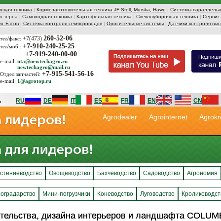
ющая техника
|
Кормозаготовительная техника JF Stoll, Murska, Hawe
|
Системы параллельн
и зерна
|
Самоходная техника
|
Картофельная техника
|
Свеклоуборочная техника
|
Сервис
иг Бэгов
|
Система контроля семяпроводов
|
Оросительные системы
|
Датчики контроля выс
260-52-06
+7(473)
тел/факс:
+7-910-240-25-25
тел/моб.:
+7-919-240-00-00
e-mail:
nta@newtechagro.ru
newtechagro@mail.ru
+7-915-541-56-16
Отдел запчастей:
e-mail:
1@agrotop.ru
RU
DE
IT
ES
FR
EN
CN
Agrodealer
Agrointernet
Agrokr
стениеводство
Овощеводство
Бахчеводство
Садоводство
Агрономия
оградарство
Мини-погрузчики
Коневодство
Луговодство
Кролиководст
ительства, дизайна интерьеров и ландшафта CO
ительства, дизайна интерьеров и ландшафта CO