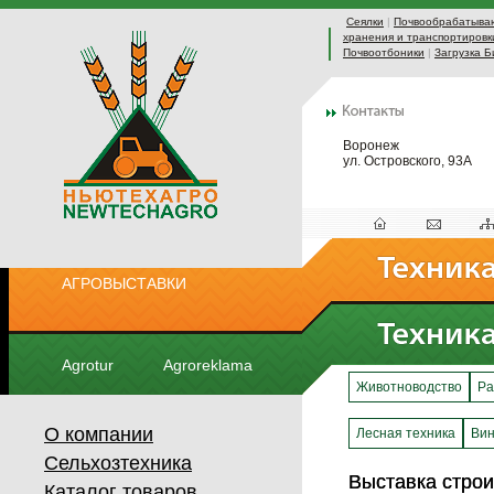
Сеялки
|
Почвообрабатыва
хранения и транспортировк
Почвоотбоники
|
Загрузка Б
Воронеж
ул. Островского, 93А
АГРОВЫСТАВКИ
Agrotur
Agroreklama
Животноводство
Ра
О компании
Лесная техника
Вин
Сельхозтехника
Выставка стро
Выставка стро
Каталог товаров