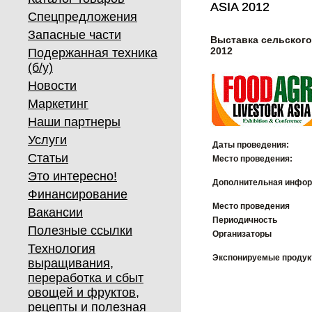
ASIA 2012
ASIA 2012
Спецпредложения
Запасные части
Выставка сельского
2012
Подержанная техника
(б/у)
Новости
Маркетинг
Наши партнеры
Услуги
Даты проведения:
Статьи
Место проведения:
Это интересно!
Дополнительная инфор
Финансирование
Место проведения
Вакансии
Периодичность
Полезные ссылки
Организаторы
Технология
Экспонируемые проду
выращивания,
переработка и сбыт
овощей и фруктов,
рецепты и полезная