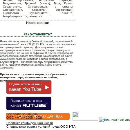
Челны, Ярославль, Астрахань, Барнаул,
Владивосток, Грозный (Чечня), Тула, Крым,
Севастополь, Симферополь, в страны
СНГ:Киргизия, Казахстан, Узбекистан,
Киргизстан, Туркменистан, Ташкент,
Азербайджан, Таджикистан.
Наша кнопка:
как установить?
Наш сайт не является публичной офертой, определяемой
положениями Статьи 437 (2) ГК РФ., а носит исключительно
информационный характер. Для получения точной
информации о наличии и стоимости товара, пожалуйста,
обращайтесь по нашим телефонам. В случае копирования,
использования любого материала находящегося на сайте
www.newtechagro.ru
, активная ссылка обязательна, в
случае печати – печатная ссылка. Копирование структуры
сайта, идей или элементов дизайна сайта строго
запрещено.
Права на все торговые марки, изображения и
материалы, представленные на сайте,
принадлежат их владельцам.
Все права защищены
О ПЕРСОНАЛЬНЫХ ДАННЫХ
OOO «НТА» 2005 - 2026
Политика конфиденциальности
Специальная оценка условий труда ООО НТА