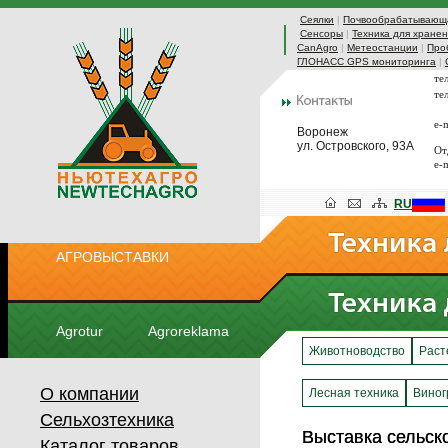
Сеялки
|
Почвообрабатывающа
Сенсоры
|
Техника для хранен
CanAgro
|
Метеостанции
|
Про
ГЛОНАСС GPS мониторинга
|
те
те
e-
Воронеж
ул. Островского, 93А
От
e-
RU
АГРОВЫСТАВКИ
Agrotur
Agroreklama
Животноводство
Раст
О компании
Лесная техника
Виног
Сельхозтехника
Выставка сельск
Выставка сельск
Каталог товаров