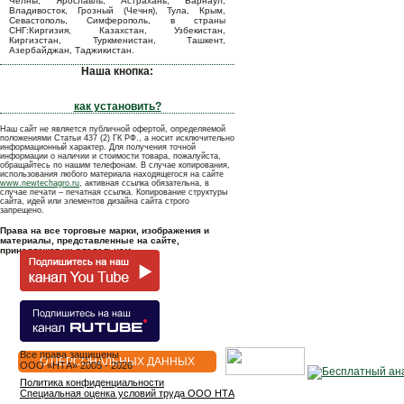
Челны, Ярославль, Астрахань, Барнаул,
Владивосток, Грозный (Чечня), Тула, Крым,
Севастополь, Симферополь, в страны
СНГ:Киргизия, Казахстан, Узбекистан,
Киргизстан, Туркменистан, Ташкент,
Азербайджан, Таджикистан.
Наша кнопка:
как установить?
Наш сайт не является публичной офертой, определяемой
положениями Статьи 437 (2) ГК РФ., а носит исключительно
информационный характер. Для получения точной
информации о наличии и стоимости товара, пожалуйста,
обращайтесь по нашим телефонам. В случае копирования,
использования любого материала находящегося на сайте
www.newtechagro.ru
, активная ссылка обязательна, в
случае печати – печатная ссылка. Копирование структуры
сайта, идей или элементов дизайна сайта строго
запрещено.
Права на все торговые марки, изображения и
материалы, представленные на сайте,
принадлежат их владельцам.
Все права защищены
О ПЕРСОНАЛЬНЫХ ДАННЫХ
OOO «НТА» 2005 - 2026
Политика конфиденциальности
Специальная оценка условий труда ООО НТА