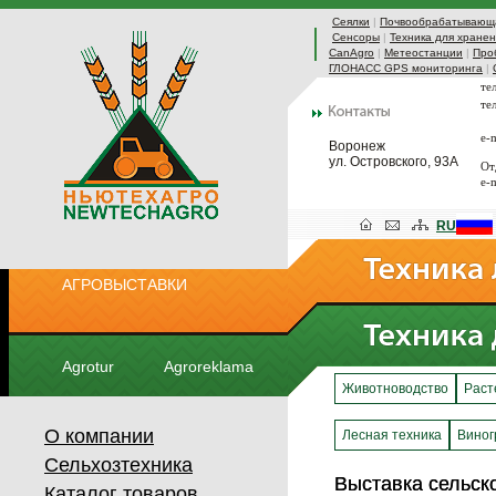
Сеялки
|
Почвообрабатывающа
Сенсоры
|
Техника для хранен
CanAgro
|
Метеостанции
|
Про
ГЛОНАСС GPS мониторинга
|
те
те
e-
Воронеж
ул. Островского, 93А
От
e-
RU
АГРОВЫСТАВКИ
Agrotur
Agroreklama
Животноводство
Раст
О компании
Лесная техника
Виног
Сельхозтехника
Выставка сельск
Выставка сельск
Каталог товаров