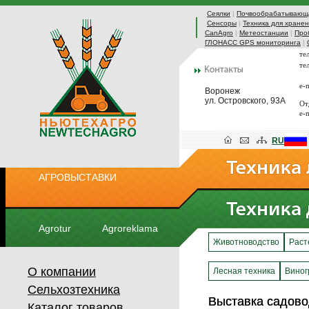
Сеялки
|
Почвообрабатывающа
Сенсоры
|
Техника для хранен
CanAgro
|
Метеостанции
|
Про
ГЛОНАСС GPS мониторинга
|
те
те
e-
Воронеж
ул. Островского, 93А
От
e-
RU
АГРОВЫСТАВКИ
Agrotur
Agroreklama
Животноводство
Раст
О компании
Лесная техника
Виног
Сельхозтехника
Выставка садово
Выставка садово
Каталог товаров