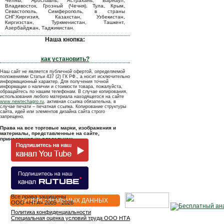
Челны, Ярославль, Астрахань, Барнаул,
Владивосток, Грозный (Чечня), Тула, Крым,
Севастополь, Симферополь, в страны
СНГ:Киргизия, Казахстан, Узбекистан,
Киргизстан, Туркменистан, Ташкент,
Азербайджан, Таджикистан.
Наша кнопка:
как установить?
Наш сайт не является публичной офертой, определяемой
положениями Статьи 437 (2) ГК РФ., а носит исключительно
информационный характер. Для получения точной
информации о наличии и стоимости товара, пожалуйста,
обращайтесь по нашим телефонам. В случае копирования,
использования любого материала находящегося на сайте
www.newtechagro.ru
, активная ссылка обязательна, в
случае печати – печатная ссылка. Копирование структуры
сайта, идей или элементов дизайна сайта строго
запрещено.
Права на все торговые марки, изображения и
материалы, представленные на сайте,
принадлежат их владельцам.
Все права защищены
О ПЕРСОНАЛЬНЫХ ДАННЫХ
OOO «НТА» 2005 - 2026
Политика конфиденциальности
Специальная оценка условий труда ООО НТА