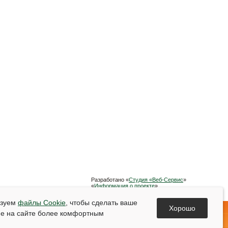
Разработано «
Студия «Веб-Сервис
»
«
Информация о проекте
»
Список используемой литературы
ьзуем
файлы Cookie
, чтобы сделать ваше
Хорошо
е на сайте более комфортным