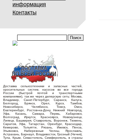
информация
Контакты
Доставка сельхозтехники и запасных частей,
оросительных систем, насосов во все города
России (быстрой почтой и транспортными
компаниями), так же через дилерскую сеть: Москва,
Владимир, Санкт-Петербург, Саранск, Калуга,
Белгород, Брянск, Орел, Курск, Тамбов,
Новосибирск, Челябинск, Томск, Омск,
Екатеринбург, Ростов-на-Дону, Нижний Новгород,
Уфа, Казань, Самара, Пермь, Хабаровск,
Волгоград, Иркутск, Красноярск, Новокузнецк,
Липецк, Башкирия, Ставрополь, Воронеж, Тюмень,
Саратов, Уфа, Татарстан, Оренбург, Краснодар,
Кемерово, Тольятти, Рязань, Ижевск, Пенза,
Ульяновск, Набережные Челны, Ярославль,
Астрахань, Барнаул, Владивосток, Грозный (Чечня),
Тула, Крым, Севастополь, Симферополь, в страны