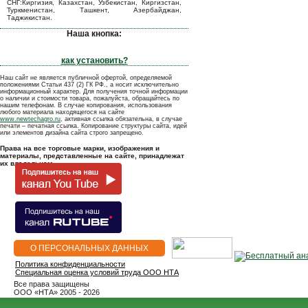
СНГ:Киргизия, Казахстан, Узбекистан, Киргизстан,
Туркменистан, Ташкент, Азербайджан,
Таджикистан.
Наша кнопка:
как установить?
Наш сайт не является публичной офертой, определяемой
положениями Статьи 437 (2) ГК РФ., а носит исключительно
информационный характер. Для получения точной информации
о наличии и стоимости товара, пожалуйста, обращайтесь по
нашим телефонам. В случае копирования, использования
любого материала находящегося на сайте
www.newtechagro.ru
, активная ссылка обязательна, в случае
печати – печатная ссылка. Копирование структуры сайта, идей
или элементов дизайна сайта строго запрещено.
Права на все торговые марки, изображения и
материалы, представленные на сайте, принадлежат
их владельцам.
О ПЕРСОНАЛЬНЫХ ДАННЫХ
Политика конфиденциальности
Специальная оценка условий труда ООО НТА
Все права защищены
OOO «НТА» 2005 - 2026