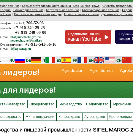
ющая техника
|
Кормозаготовительная техника JF Stoll, Murska, Hawe
|
Системы параллельн
и зерна
|
Самоходная техника
|
Картофельная техника
|
Свеклоуборочная техника
|
Сервис
иг Бэгов
|
Система контроля семяпроводов
|
Оросительные системы
|
Датчики контроля выс
260-52-06
+7(473)
тел/факс:
+7-910-240-25-25
тел/моб.:
+7-919-240-00-00
e-mail:
nta@newtechagro.ru
newtechagro@mail.ru
+7-915-541-56-16
Отдел запчастей:
e-mail:
1@agrotop.ru
RU
DE
IT
ES
FR
EN
CN
Agrodealer
Agrointernet
Agrokr
стениеводство
Овощеводство
Бахчеводство
Садоводство
Агрономия
оградарство
Мини-погрузчики
Коневодство
Луговодство
Кролиководст
водства и пищевой промышленности SIFEL MAROC 
водства и пищевой промышленности SIFEL MAROC 