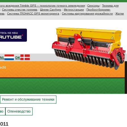
ого вождения Trimble GPS – технологии точного земледелия
|
Сенсоры
|
Техника для
|
Системы очистки топлива
|
Шнеки CanAgro
|
Метеостанции
|
Пробоотборники-
ева
|
Система ГЛОНАСС GPS мониторинга
|
Системы картирования урожайности
|
Жатки
NL
DK
edit
Ремонт и обслуживание техники
во
Оленеводство
2011
2011