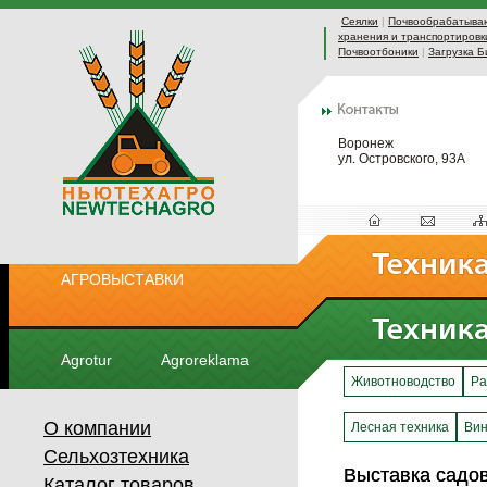
Сеялки
|
Почвообрабатыва
хранения и транспортировк
Почвоотбоники
|
Загрузка Б
Воронеж
ул. Островского, 93А
АГРОВЫСТАВКИ
Agrotur
Agroreklama
Животноводство
Ра
О компании
Лесная техника
Вин
Сельхозтехника
Выставка садо
Выставка садо
Каталог товаров