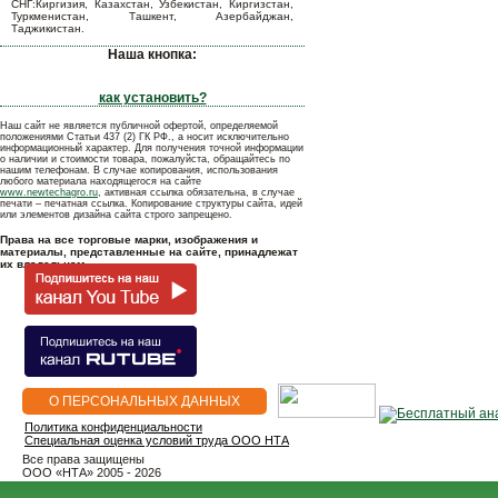
СНГ:Киргизия, Казахстан, Узбекистан, Киргизстан,
Туркменистан, Ташкент, Азербайджан,
Таджикистан.
Наша кнопка:
как установить?
Наш сайт не является публичной офертой, определяемой
положениями Статьи 437 (2) ГК РФ., а носит исключительно
информационный характер. Для получения точной информации
о наличии и стоимости товара, пожалуйста, обращайтесь по
нашим телефонам. В случае копирования, использования
любого материала находящегося на сайте
www.newtechagro.ru
, активная ссылка обязательна, в случае
печати – печатная ссылка. Копирование структуры сайта, идей
или элементов дизайна сайта строго запрещено.
Права на все торговые марки, изображения и
материалы, представленные на сайте, принадлежат
их владельцам.
О ПЕРСОНАЛЬНЫХ ДАННЫХ
Политика конфиденциальности
Специальная оценка условий труда ООО НТА
Все права защищены
OOO «НТА» 2005 - 2026