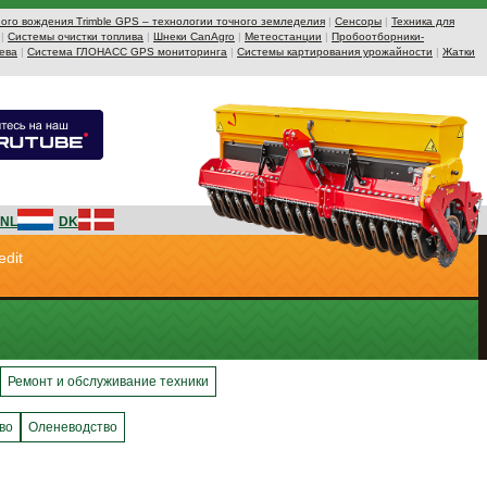
ого вождения Trimble GPS – технологии точного земледелия
|
Сенсоры
|
Техника для
|
Системы очистки топлива
|
Шнеки CanAgro
|
Метеостанции
|
Пробоотборники-
ева
|
Система ГЛОНАСС GPS мониторинга
|
Системы картирования урожайности
|
Жатки
NL
DK
edit
Ремонт и обслуживание техники
во
Оленеводство