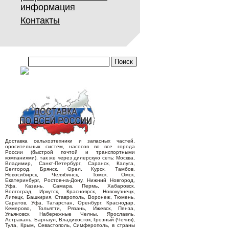
информация
Контакты
Доставка сельхозтехники и запасных частей,
оросительных систем, насосов во все города
России (быстрой почтой и транспортными
компаниями), так же через дилерскую сеть: Москва,
Владимир, Санкт-Петербург, Саранск, Калуга,
Белгород, Брянск, Орел, Курск, Тамбов,
Новосибирск, Челябинск, Томск, Омск,
Екатеринбург, Ростов-на-Дону, Нижний Новгород,
Уфа, Казань, Самара, Пермь, Хабаровск,
Волгоград, Иркутск, Красноярск, Новокузнецк,
Липецк, Башкирия, Ставрополь, Воронеж, Тюмень,
Саратов, Уфа, Татарстан, Оренбург, Краснодар,
Кемерово, Тольятти, Рязань, Ижевск, Пенза,
Ульяновск, Набережные Челны, Ярославль,
Астрахань, Барнаул, Владивосток, Грозный (Чечня),
Тула, Крым, Севастополь, Симферополь, в страны