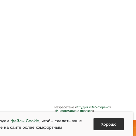
Разработано «
Студия «Веб-Сервис
»
«
Информация о проекте
»
Список используемой литературы
ьзуем
файлы Cookie
, чтобы сделать ваше
Хорошо
е на сайте более комфортным