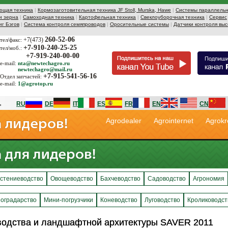
ющая техника
|
Кормозаготовительная техника JF Stoll, Murska, Hawe
|
Системы параллельн
и зерна
|
Самоходная техника
|
Картофельная техника
|
Свеклоуборочная техника
|
Сервис
иг Бэгов
|
Система контроля семяпроводов
|
Оросительные системы
|
Датчики контроля выс
260-52-06
+7(473)
тел/факс:
+7-910-240-25-25
тел/моб.:
+7-919-240-00-00
e-mail:
nta@newtechagro.ru
newtechagro@mail.ru
+7-915-541-56-16
Отдел запчастей:
e-mail:
1@agrotop.ru
RU
DE
IT
ES
FR
EN
CN
Agrodealer
Agrointernet
Agrokr
стениеводство
Овощеводство
Бахчеводство
Садоводство
Агрономия
оградарство
Мини-погрузчики
Коневодство
Луговодство
Кролиководст
водства и ландшафтной архитектуры SAVER 2011
водства и ландшафтной архитектуры SAVER 2011