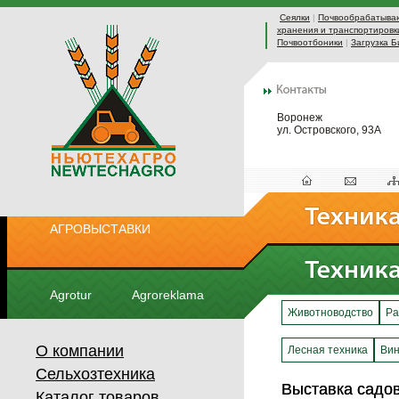
Сеялки
|
Почвообрабатыва
хранения и транспортировк
Почвоотбоники
|
Загрузка Б
Воронеж
ул. Островского, 93А
АГРОВЫСТАВКИ
Agrotur
Agroreklama
Животноводство
Ра
О компании
Лесная техника
Вин
Сельхозтехника
Выставка садо
Выставка садо
Каталог товаров