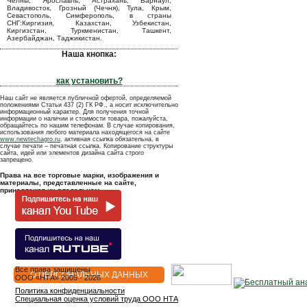
Челны, Ярославль, Астрахань, Барнаул,
Владивосток, Грозный (Чечня), Тула, Крым,
Севастополь, Симферополь, в страны
СНГ:Киргизия, Казахстан, Узбекистан,
Киргизстан, Туркменистан, Ташкент,
Азербайджан, Таджикистан.
Наша кнопка:
как установить?
Наш сайт не является публичной офертой, определяемой
положениями Статьи 437 (2) ГК РФ., а носит исключительно
информационный характер. Для получения точной
информации о наличии и стоимости товара, пожалуйста,
обращайтесь по нашим телефонам. В случае копирования,
использования любого материала находящегося на сайте
www.newtechagro.ru
, активная ссылка обязательна, в
случае печати – печатная ссылка. Копирование структуры
сайта, идей или элементов дизайна сайта строго
запрещено.
Права на все торговые марки, изображения и
материалы, представленные на сайте,
принадлежат их владельцам.
Все права защищены
О ПЕРСОНАЛЬНЫХ ДАННЫХ
OOO «НТА» 2005 - 2026
Политика конфиденциальности
Специальная оценка условий труда ООО НТА