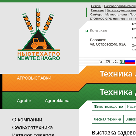
Сеялки
|
Почвообрабатывающа
Сенсоры
|
Техника для хранен
CanAgro
|
Метеостанции
|
Про
ГЛОНАСС GPS мониторинга
|
те
те
e-
Воронеж
ул. Островского, 93А
От
e-
RU
АГРОВЫСТАВКИ
Agrotur
Agroreklama
Животноводство
Раст
О компании
Лесная техника
Виног
Сельхозтехника
Выставка садов
Выставка садов
Каталог товаров