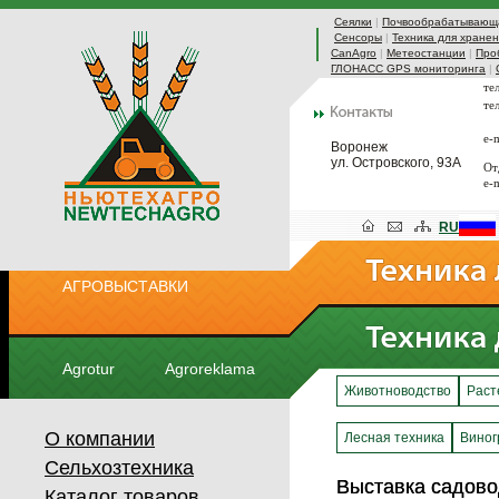
Сеялки
|
Почвообрабатывающа
Сенсоры
|
Техника для хранен
CanAgro
|
Метеостанции
|
Про
ГЛОНАСС GPS мониторинга
|
те
те
e-
Воронеж
ул. Островского, 93А
От
e-
RU
АГРОВЫСТАВКИ
Agrotur
Agroreklama
Животноводство
Раст
О компании
Лесная техника
Виног
Сельхозтехника
Выставка садов
Выставка садов
Каталог товаров