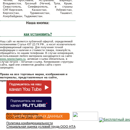
Челны, Ярославль, Астрахань, Барнаул,
Владивосток, Грозный (Чечня), Тула, Крым,
Севастополь, Симферополь, в страны
СНГ:Киргизия, Казахстан, Узбекистан,
Киргизстан, Туркменистан, Ташкент,
Азербайджан, Таджикистан.
Наша кнопка:
как установить?
Наш сайт не является публичной офертой, определяемой
положениями Статьи 437 (2) ГК РФ., а носит исключительно
информационный характер. Для получения точной
информации о наличии и стоимости товара, пожалуйста,
обращайтесь по нашим телефонам. В случае копирования,
использования любого материала находящегося на сайте
www.newtechagro.ru
, активная ссылка обязательна, в
случае печати – печатная ссылка. Копирование структуры
сайта, идей или элементов дизайна сайта строго
запрещено.
Права на все торговые марки, изображения и
материалы, представленные на сайте,
принадлежат их владельцам.
Все права защищены
О ПЕРСОНАЛЬНЫХ ДАННЫХ
OOO «НТА» 2005 - 2026
Политика конфиденциальности
Специальная оценка условий труда ООО НТА