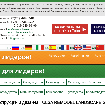
ющая техника
|
Кормозаготовительная техника JF Stoll, Murska, Hawe
|
Системы параллельн
и зерна
|
Самоходная техника
|
Картофельная техника
|
Свеклоуборочная техника
|
Сервис
иг Бэгов
|
Система контроля семяпроводов
|
Оросительные системы
|
Датчики контроля выс
260-52-06
+7(473)
тел/факс:
+7-910-240-25-25
тел/моб.:
+7-919-240-00-00
e-mail:
nta@newtechagro.ru
newtechagro@mail.ru
+7-915-541-56-16
Отдел запчастей:
e-mail:
1@agrotop.ru
RU
DE
IT
ES
FR
EN
CN
Agrodealer
Agrointernet
Agrokr
стениеводство
Овощеводство
Бахчеводство
Садоводство
Агрономия
оградарство
Мини-погрузчики
Коневодство
Луговодство
Кролиководст
онструкции и дизайна TULSA REMODEL LANDSCAPE 
онструкции и дизайна TULSA REMODEL LANDSCAPE 