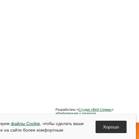
Разработано «
Студия «Веб-Сервис
»
«
Информация о проекте
»
Список используемой литературы
ьзуем
файлы Cookie
, чтобы сделать ваше
Хорошо
е на сайте более комфортным