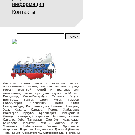
информация
Контакты
Доставка сельхозтехники и запасных частей,
оросительных систем, насосов во все города
России (быстрой почтой и транспортными
компаниями), так же через дилерскую сеть: Москва,
Владимир, Санкт-Петербург, Саранск, Калуга,
Белгород, Брянск, Орел, Курск, Тамбов,
Новосибирск, Челябинск, Томск, Омск,
Екатеринбург, Ростов-на-Дону, Нижний Новгород,
Уфа, Казань, Самара, Пермь, Хабаровск,
Волгоград, Иркутск, Красноярск, Новокузнецк,
Липецк, Башкирия, Ставрополь, Воронеж, Тюмень,
Саратов, Уфа, Татарстан, Оренбург, Краснодар,
Кемерово, Тольятти, Рязань, Ижевск, Пенза,
Ульяновск, Набережные Челны, Ярославль,
Астрахань, Барнаул, Владивосток, Грозный (Чечня),
Тула, Крым, Севастополь, Симферополь, в страны