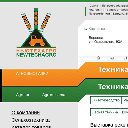
Сеялки
|
Почвообрабатыва
хранения и транспортировк
Почвоотбоники
|
Загрузка Б
Воронеж
ул. Островского, 93А
АГРОВЫСТАВКИ
Agrotur
Agroreklama
Животноводство
Ра
О компании
Лесная техника
Вин
Сельхозтехника
Выставка рек
Выставка рек
Каталог товаров