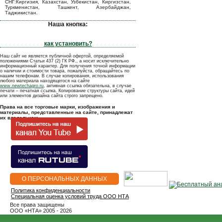
СНГ:Киргизия, Казахстан, Узбекистан, Киргизстан,
Туркменистан, Ташкент, Азербайджан,
Таджикистан.
Наша кнопка:
как установить?
Наш сайт не является публичной офертой, определяемой
положениями Статьи 437 (2) ГК РФ., а носит исключительно
информационный характер. Для получения точной информации
о наличии и стоимости товара, пожалуйста, обращайтесь по
нашим телефонам. В случае копирования, использования
любого материала находящегося на сайте
www.newtechagro.ru
, активная ссылка обязательна, в случае
печати – печатная ссылка. Копирование структуры сайта, идей
или элементов дизайна сайта строго запрещено.
Права на все торговые марки, изображения и
материалы, представленные на сайте, принадлежат
их владельцам.
О ПЕРСОНАЛЬНЫХ ДАННЫХ
Политика конфиденциальности
Специальная оценка условий труда ООО НТА
Все права защищены
OOO «НТА» 2005 - 2026