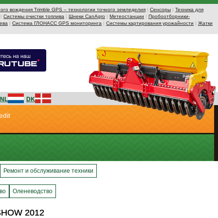
ого вождения Trimble GPS – технологии точного земледелия
|
Сенсоры
|
Техника для
|
Системы очистки топлива
|
Шнеки CanAgro
|
Метеостанции
|
Пробоотборники-
ева
|
Система ГЛОНАСС GPS мониторинга
|
Системы картирования урожайности
|
Жатки
NL
DK
edit
Ремонт и обслуживание техники
во
Оленеводство
SHOW 2012
SHOW 2012