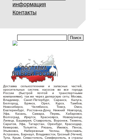
информация
Контакты
Доставка сельхозтехники и запасных частей,
оросительных систем, насосов во все города
России (быстрой почтой и транспортными
компаниями), так же через дилерскую сеть: Москва,
Владимир, Санкт-Петербург, Саранск, Калуга,
Белгород, Брянск, Орел, Курск, Тамбов,
Новосибирск, Челябинск, Томск, Омск,
Екатеринбург, Ростов-на-Дону, Нижний Новгород,
Уфа, Казань, Самара, Пермь, Хабаровск,
Волгоград, Иркутск, Красноярск, Новокузнецк,
Липецк, Башкирия, Ставрополь, Воронеж, Тюмень,
Саратов, Уфа, Татарстан, Оренбург, Краснодар,
Кемерово, Тольятти, Рязань, Ижевск, Пенза,
Ульяновск, Набережные Челны, Ярославль,
Астрахань, Барнаул, Владивосток, Грозный (Чечня),
Тула, Крым, Севастополь, Симферополь, в страны