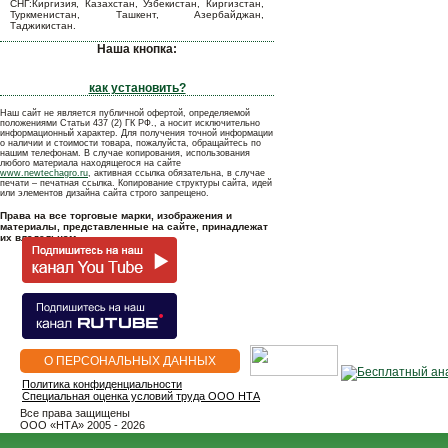
СНГ:Киргизия, Казахстан, Узбекистан, Киргизстан,
Туркменистан, Ташкент, Азербайджан,
Таджикистан.
Наша кнопка:
как установить?
Наш сайт не является публичной офертой, определяемой
положениями Статьи 437 (2) ГК РФ., а носит исключительно
информационный характер. Для получения точной информации
о наличии и стоимости товара, пожалуйста, обращайтесь по
нашим телефонам. В случае копирования, использования
любого материала находящегося на сайте
www.newtechagro.ru
, активная ссылка обязательна, в случае
печати – печатная ссылка. Копирование структуры сайта, идей
или элементов дизайна сайта строго запрещено.
Права на все торговые марки, изображения и
материалы, представленные на сайте, принадлежат
их владельцам.
О ПЕРСОНАЛЬНЫХ ДАННЫХ
Политика конфиденциальности
Специальная оценка условий труда ООО НТА
Все права защищены
OOO «НТА» 2005 - 2026