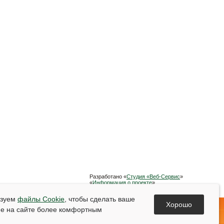
Разработано «
Студия «Веб-Сервис
»
«
Информация о проекте
»
Список используемой литературы
ьзуем
файлы Cookie
, чтобы сделать ваше
Хорошо
е на сайте более комфортным