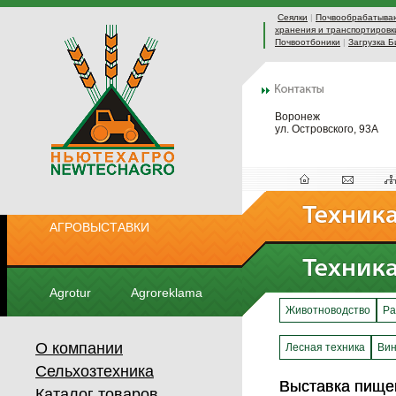
Сеялки
|
Почвообрабатыва
хранения и транспортировк
Почвоотбоники
|
Загрузка Б
Воронеж
ул. Островского, 93А
АГРОВЫСТАВКИ
Agrotur
Agroreklama
Животноводство
Ра
О компании
Лесная техника
Вин
Сельхозтехника
Выставка пище
Выставка пище
Каталог товаров