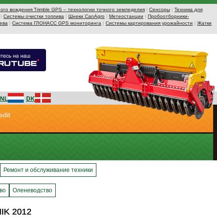
ого вождения Trimble GPS – технологии точного земледелия
|
Сенсоры
|
Техника для
|
Системы очистки топлива
|
Шнеки CanAgro
|
Метеостанции
|
Пробоотборники-
ева
|
Система ГЛОНАСС GPS мониторинга
|
Системы картирования урожайности
|
Жатки
NL
DK
edit
Ремонт и обслуживание техники
во
Оленеводство
IK 2012
IK 2012