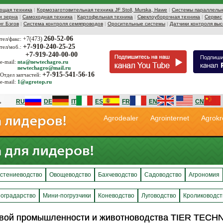
ющая техника
|
Кормозаготовительная техника JF Stoll, Murska, Hawe
|
Системы параллельн
и зерна
|
Самоходная техника
|
Картофельная техника
|
Свеклоуборочная техника
|
Сервис
иг Бэгов
|
Система контроля семяпроводов
|
Оросительные системы
|
Датчики контроля выс
260-52-06
+7(473)
тел/факс:
+7-910-240-25-25
тел/моб.:
+7-919-240-00-00
e-mail:
nta@newtechagro.ru
newtechagro@mail.ru
+7-915-541-56-16
Отдел запчастей:
e-mail:
1@agrotop.ru
RU
DE
IT
ES
FR
EN
CN
Agrodealer
Agrointernet
Agrokr
стениеводство
Овощеводство
Бахчеводство
Садоводство
Агрономия
оградарство
Мини-погрузчики
Коневодство
Луговодство
Кролиководст
вой промышленности и животноводства TIER TECHN
вой промышленности и животноводства TIER TECHN