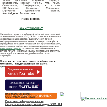
Челны, Ярославль, Астрахань, Барнаул,
Владивосток, Грозный (Чечня), Тула, Крым,
Севастополь, Симферополь, в страны
СНГ:Киргизия, Казахстан, Узбекистан,
Киргизстан, Туркменистан, Ташкент,
Азербайджан, Таджикистан.
Наша кнопка:
как установить?
Наш сайт не является публичной офертой, определяемой
положениями Статьи 437 (2) ГК РФ., а носит исключительно
информационный характер. Для получения точной
информации о наличии и стоимости товара, пожалуйста,
обращайтесь по нашим телефонам. В случае копирования,
использования любого материала находящегося на сайте
www.newtechagro.ru
, активная ссылка обязательна, в
случае печати – печатная ссылка. Копирование структуры
сайта, идей или элементов дизайна сайта строго
запрещено.
Права на все торговые марки, изображения и
материалы, представленные на сайте,
принадлежат их владельцам.
Все права защищены
О ПЕРСОНАЛЬНЫХ ДАННЫХ
OOO «НТА» 2005 - 2026
Политика конфиденциальности
Специальная оценка условий труда ООО НТА