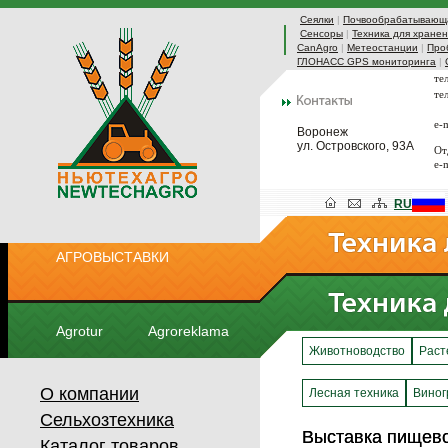
Сеялки
|
Почвообрабатывающа
Сенсоры
|
Техника для хранен
CanAgro
|
Метеостанции
|
Про
ГЛОНАСС GPS мониторинга
|
те
те
e-
Воронеж
ул. Островского, 93А
От
e-
RU
АГРОВЫСТАВКИ
Agrotur
Agroreklama
Животноводство
Раст
О компании
Лесная техника
Виног
Сельхозтехника
Выставка пищев
Выставка пищев
Каталог товаров