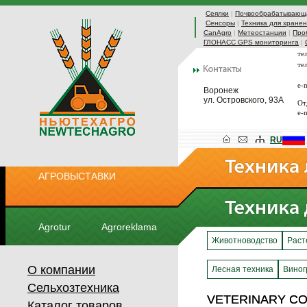
Сеялки
|
Почвообрабатывающа
Сенсоры
|
Техника для хранен
CanAgro
|
Метеостанции
|
Про
ГЛОНАСС GPS мониторинга
|
те
те
e-
Воронеж
ул. Островского, 93А
От
e-
RU
АГРОВЫСТАВКИ
Agrotur
Agroreklama
Животноводство
Раст
О компании
Лесная техника
Виног
Сельхозтехника
VETERINARY CO
VETERINARY CO
Каталог товаров