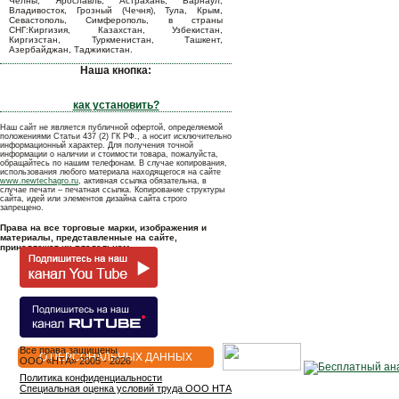
Челны, Ярославль, Астрахань, Барнаул,
Владивосток, Грозный (Чечня), Тула, Крым,
Севастополь, Симферополь, в страны
СНГ:Киргизия, Казахстан, Узбекистан,
Киргизстан, Туркменистан, Ташкент,
Азербайджан, Таджикистан.
Наша кнопка:
как установить?
Наш сайт не является публичной офертой, определяемой
положениями Статьи 437 (2) ГК РФ., а носит исключительно
информационный характер. Для получения точной
информации о наличии и стоимости товара, пожалуйста,
обращайтесь по нашим телефонам. В случае копирования,
использования любого материала находящегося на сайте
www.newtechagro.ru
, активная ссылка обязательна, в
случае печати – печатная ссылка. Копирование структуры
сайта, идей или элементов дизайна сайта строго
запрещено.
Права на все торговые марки, изображения и
материалы, представленные на сайте,
принадлежат их владельцам.
Все права защищены
О ПЕРСОНАЛЬНЫХ ДАННЫХ
OOO «НТА» 2005 - 2026
Политика конфиденциальности
Специальная оценка условий труда ООО НТА