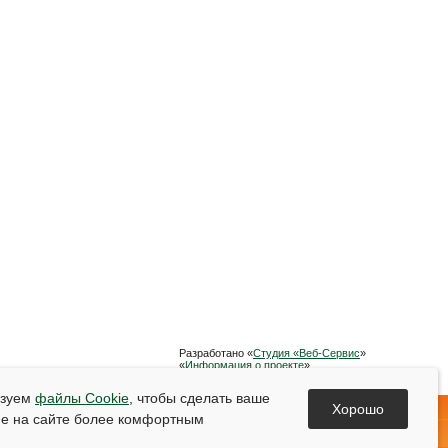
Разработано «
Студия «Веб-Сервис
»
«
Информация о проекте
»
Список используемой литературы
ьзуем
файлы Cookie
, чтобы сделать ваше
Хорошо
е на сайте более комфортным