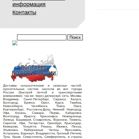
информация
Контакты
Доставка сельхозтехники и запасных частей,
оросительных систем, насосов во все города
России (быстрой почтой и транспортными
компаниями), так же через дилерскую сеть: Москва,
Владимир, Санкт-Петербург, Саранск, Калуга,
Белгород, Брянск, Орел, Курск, Тамбов,
Новосибирск, Челябинск, Томск, Омск,
Екатеринбург, Ростов-на-Дону, Нижний Новгород,
Уфа, Казань, Самара, Пермь, Хабаровск,
Волгоград, Иркутск, Красноярск, Новокузнецк,
Липецк, Башкирия, Ставрополь, Воронеж, Тюмень,
Саратов, Уфа, Татарстан, Оренбург, Краснодар,
Кемерово, Тольятти, Рязань, Ижевск, Пенза,
Ульяновск, Набережные Челны, Ярославль,
Астрахань, Барнаул, Владивосток, Грозный (Чечня),
Тула, Крым, Севастополь, Симферополь, в страны