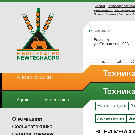
Сеялки
|
Почвообрабатыва
хранения и транспортировк
Почвоотбоники
|
Загрузка Б
Воронеж
ул. Островского, 93А
АГРОВЫСТАВКИ
Agrotur
Agroreklama
Животноводство
Ра
О компании
Лесная техника
Вин
Сельхозтехника
SITEVI MERCO
SITEVI MERCO
Каталог товаров