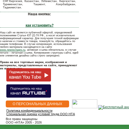
СНГ:Киргизия, Казахстан, Узбекистан, Киргизстан,
Туркменистан, Ташкент, Азербайджан,
Таджикистан.
Наша кнопка:
как установить?
Наш сайт не является публичной офертой, определяемой
положениями Статьи 437 (2) ГК РФ., а носит исключительно
информационный характер. Для получения точной информации
о наличии и стоимости товара, пожалуйста, обращайтесь по
нашим телефонам. В случае копирования, использования
любого материала находящегося на сайте
www.newtechagro.ru
, активная ссылка обязательна, в случае
печати – печатная ссылка. Копирование структуры сайта, идей
или элементов дизайна сайта строго запрещено.
Права на все торговые марки, изображения и
материалы, представленные на сайте, принадлежат
их владельцам.
О ПЕРСОНАЛЬНЫХ ДАННЫХ
Политика конфиденциальности
Специальная оценка условий труда ООО НТА
Все права защищены
OOO «НТА» 2005 - 2026