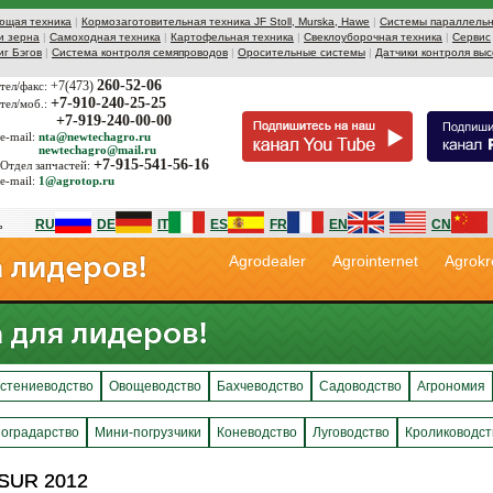
ющая техника
|
Кормозаготовительная техника JF Stoll, Murska, Hawe
|
Системы параллельн
и зерна
|
Самоходная техника
|
Картофельная техника
|
Свеклоуборочная техника
|
Сервис
иг Бэгов
|
Система контроля семяпроводов
|
Оросительные системы
|
Датчики контроля выс
260-52-06
+7(473)
тел/факс:
+7-910-240-25-25
тел/моб.:
+7-919-240-00-00
e-mail:
nta@newtechagro.ru
newtechagro@mail.ru
+7-915-541-56-16
Отдел запчастей:
e-mail:
1@agrotop.ru
RU
DE
IT
ES
FR
EN
CN
Agrodealer
Agrointernet
Agrokr
стениеводство
Овощеводство
Бахчеводство
Садоводство
Агрономия
оградарство
Мини-погрузчики
Коневодство
Луговодство
Кролиководст
SUR 2012
SUR 2012