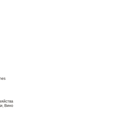
ones
зяйства
и, Вино