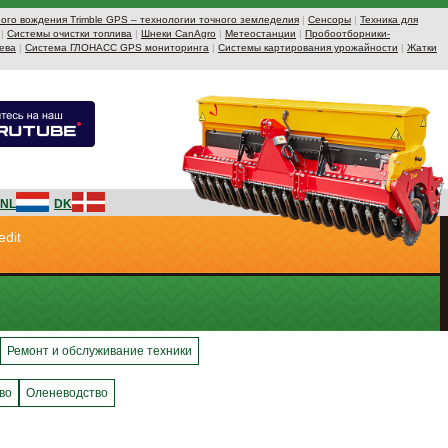
ого вождения Trimble GPS – технологии точного земледелия
|
Сенсоры
|
Техника для
|
Системы очистки топлива
|
Шнеки CanAgro
|
Метеостанции
|
Пробоотборники-
ева
|
Система ГЛОНАСС GPS мониторинга
|
Системы картирования урожайности
|
Жатки
NL
DK
edit
Ремонт и обслуживание техники
во
Оленеводство