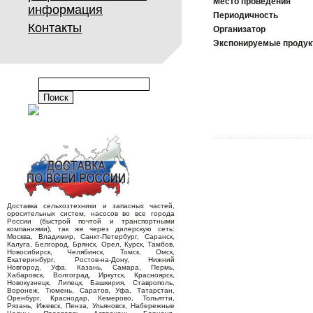
Место проведения
информация
Периодичность
Контакты
Организатор
Экспонируемые проду
Доставка сельхозтехники и запасных частей,
оросительных систем, насосов во все города
России (быстрой почтой и транспортными
компаниями), так же через дилерскую сеть:
Москва, Владимир, Санкт-Петербург, Саранск,
Калуга, Белгород, Брянск, Орел, Курск, Тамбов,
Новосибирск, Челябинск, Томск, Омск,
Екатеринбург, Ростов-на-Дону, Нижний
Новгород, Уфа, Казань, Самара, Пермь,
Хабаровск, Волгоград, Иркутск, Красноярск,
Новокузнецк, Липецк, Башкирия, Ставрополь,
Воронеж, Тюмень, Саратов, Уфа, Татарстан,
Оренбург, Краснодар, Кемерово, Тольятти,
Рязань, Ижевск, Пенза, Ульяновск, Набережные