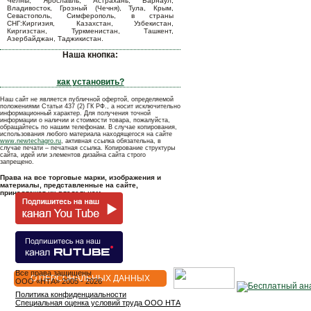
Челны, Ярославль, Астрахань, Барнаул,
Владивосток, Грозный (Чечня), Тула, Крым,
Севастополь, Симферополь, в страны
СНГ:Киргизия, Казахстан, Узбекистан,
Киргизстан, Туркменистан, Ташкент,
Азербайджан, Таджикистан.
Наша кнопка:
как установить?
Наш сайт не является публичной офертой, определяемой
положениями Статьи 437 (2) ГК РФ., а носит исключительно
информационный характер. Для получения точной
информации о наличии и стоимости товара, пожалуйста,
обращайтесь по нашим телефонам. В случае копирования,
использования любого материала находящегося на сайте
www.newtechagro.ru
, активная ссылка обязательна, в
случае печати – печатная ссылка. Копирование структуры
сайта, идей или элементов дизайна сайта строго
запрещено.
Права на все торговые марки, изображения и
материалы, представленные на сайте,
принадлежат их владельцам.
Все права защищены
О ПЕРСОНАЛЬНЫХ ДАННЫХ
OOO «НТА» 2005 - 2026
Политика конфиденциальности
Специальная оценка условий труда ООО НТА