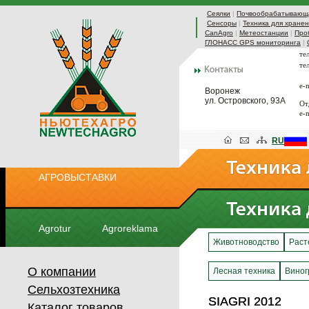
Сеялки
|
Почвообрабатывающа
Сенсоры
|
Техника для хранен
CanAgro
|
Метеостанции
|
Про
ГЛОНАСС GPS мониторинга
|
те
те
e-
Воронеж
ул. Островского, 93А
От
e-
RU
АГРОВЫСТАВКИ
Agrotur
Agroreklama
Животноводство
Раст
О компании
Лесная техника
Виног
Сельхозтехника
SIAGRI 2012
SIAGRI 2012
Каталог товаров