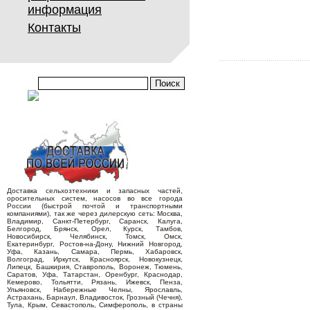
информация
Контакты
Доставка сельхозтехники и запасных частей,
оросительных систем, насосов во все города
России (быстрой почтой и транспортными
компаниями), так же через дилерскую сеть: Москва,
Владимир, Санкт-Петербург, Саранск, Калуга,
Белгород, Брянск, Орел, Курск, Тамбов,
Новосибирск, Челябинск, Томск, Омск,
Екатеринбург, Ростов-на-Дону, Нижний Новгород,
Уфа, Казань, Самара, Пермь, Хабаровск,
Волгоград, Иркутск, Красноярск, Новокузнецк,
Липецк, Башкирия, Ставрополь, Воронеж, Тюмень,
Саратов, Уфа, Татарстан, Оренбург, Краснодар,
Кемерово, Тольятти, Рязань, Ижевск, Пенза,
Ульяновск, Набережные Челны, Ярославль,
Астрахань, Барнаул, Владивосток, Грозный (Чечня),
Тула, Крым, Севастополь, Симферополь, в страны