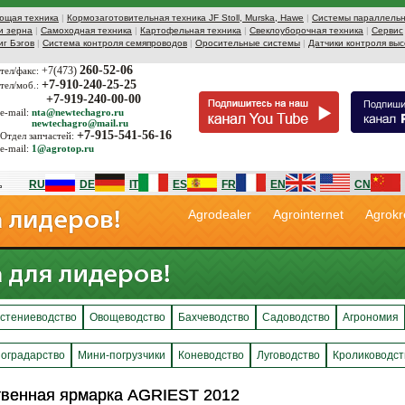
ющая техника
|
Кормозаготовительная техника JF Stoll, Murska, Hawe
|
Системы параллельн
и зерна
|
Самоходная техника
|
Картофельная техника
|
Свеклоуборочная техника
|
Сервис
иг Бэгов
|
Система контроля семяпроводов
|
Оросительные системы
|
Датчики контроля выс
260-52-06
+7(473)
тел/факс:
+7-910-240-25-25
тел/моб.:
+7-919-240-00-00
e-mail:
nta@newtechagro.ru
newtechagro@mail.ru
+7-915-541-56-16
Отдел запчастей:
e-mail:
1@agrotop.ru
RU
DE
IT
ES
FR
EN
CN
Agrodealer
Agrointernet
Agrokr
стениеводство
Овощеводство
Бахчеводство
Садоводство
Агрономия
оградарство
Мини-погрузчики
Коневодство
Луговодство
Кролиководст
твенная ярмарка AGRIEST 2012
твенная ярмарка AGRIEST 2012