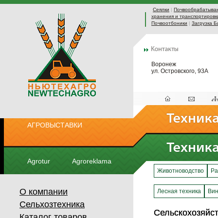
Сеялки
|
Почвообрабатыва
хранения и транспортировк
Почвоотбоники
|
Загрузка Б
Воронеж
ул. Островского, 93А
АГРОВЫСТАВКИ
Agrotur
Agroreklama
Животноводство
Ра
О компании
Лесная техника
Вин
Сельхозтехника
Сельскохозяйс
Сельскохозяйс
Каталог товаров