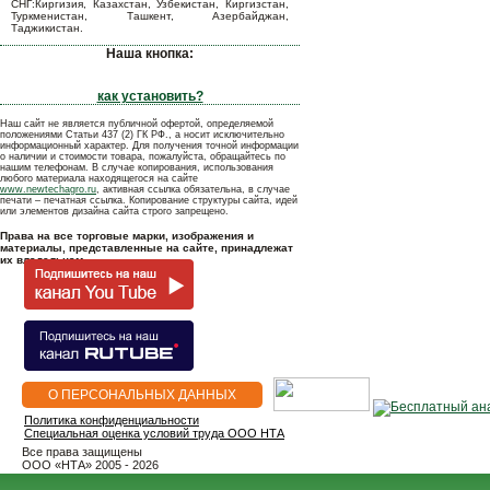
СНГ:Киргизия, Казахстан, Узбекистан, Киргизстан,
Туркменистан, Ташкент, Азербайджан,
Таджикистан.
Наша кнопка:
как установить?
Наш сайт не является публичной офертой, определяемой
положениями Статьи 437 (2) ГК РФ., а носит исключительно
информационный характер. Для получения точной информации
о наличии и стоимости товара, пожалуйста, обращайтесь по
нашим телефонам. В случае копирования, использования
любого материала находящегося на сайте
www.newtechagro.ru
, активная ссылка обязательна, в случае
печати – печатная ссылка. Копирование структуры сайта, идей
или элементов дизайна сайта строго запрещено.
Права на все торговые марки, изображения и
материалы, представленные на сайте, принадлежат
их владельцам.
О ПЕРСОНАЛЬНЫХ ДАННЫХ
Политика конфиденциальности
Специальная оценка условий труда ООО НТА
Все права защищены
OOO «НТА» 2005 - 2026