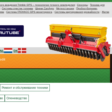
ого вождения Trimble GPS – технологии точного земледелия
|
Сенсоры
|
Техника для
|
Системы очистки топлива
|
Шнеки CanAgro
|
Метеостанции
|
Пробоотборники-
ева
|
Система ГЛОНАСС GPS мониторинга
|
Системы картирования урожайности
|
Жатки
NL
DK
edit
Ремонт и обслуживание техники
во
Оленеводство