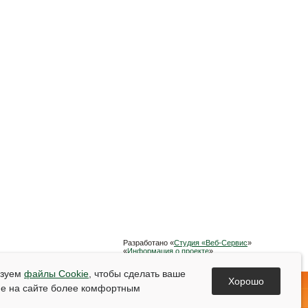
Разработано «
Студия «Веб-Сервис
»
«
Информация о проекте
»
Список используемой литературы
ьзуем
файлы Cookie
, чтобы сделать ваше
Хорошо
е на сайте более комфортным