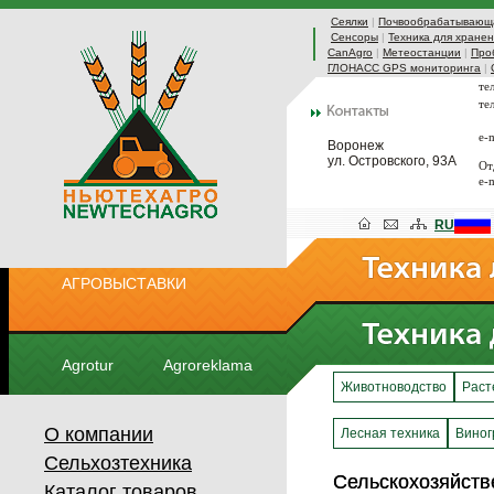
Сеялки
|
Почвообрабатывающа
Сенсоры
|
Техника для хранен
CanAgro
|
Метеостанции
|
Про
ГЛОНАСС GPS мониторинга
|
те
те
e-
Воронеж
ул. Островского, 93А
От
e-
RU
АГРОВЫСТАВКИ
Agrotur
Agroreklama
Животноводство
Раст
О компании
Лесная техника
Виног
Сельхозтехника
Сельскохозяйст
Сельскохозяйст
Каталог товаров