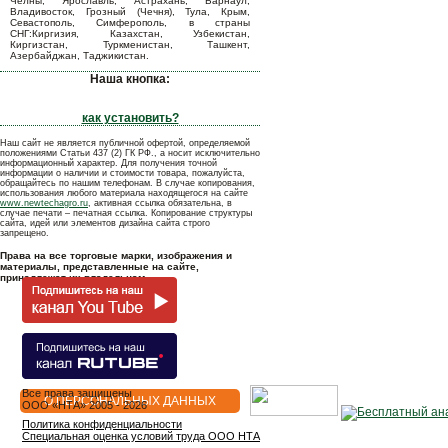
Челны, Ярославль, Астрахань, Барнаул,
Владивосток, Грозный (Чечня), Тула, Крым,
Севастополь, Симферополь, в страны
СНГ:Киргизия, Казахстан, Узбекистан,
Киргизстан, Туркменистан, Ташкент,
Азербайджан, Таджикистан.
Наша кнопка:
как установить?
Наш сайт не является публичной офертой, определяемой
положениями Статьи 437 (2) ГК РФ., а носит исключительно
информационный характер. Для получения точной
информации о наличии и стоимости товара, пожалуйста,
обращайтесь по нашим телефонам. В случае копирования,
использования любого материала находящегося на сайте
www.newtechagro.ru
, активная ссылка обязательна, в
случае печати – печатная ссылка. Копирование структуры
сайта, идей или элементов дизайна сайта строго
запрещено.
Права на все торговые марки, изображения и
материалы, представленные на сайте,
принадлежат их владельцам.
Все права защищены
О ПЕРСОНАЛЬНЫХ ДАННЫХ
OOO «НТА» 2005 - 2026
Политика конфиденциальности
Специальная оценка условий труда ООО НТА