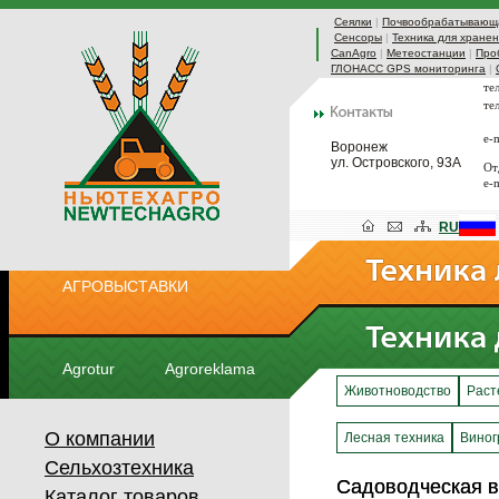
Сеялки
|
Почвообрабатывающа
Сенсоры
|
Техника для хранен
CanAgro
|
Метеостанции
|
Про
ГЛОНАСС GPS мониторинга
|
те
те
e-
Воронеж
ул. Островского, 93А
От
e-
RU
АГРОВЫСТАВКИ
Agrotur
Agroreklama
Животноводство
Раст
О компании
Лесная техника
Виног
Сельхозтехника
Садоводческая 
Садоводческая 
Каталог товаров