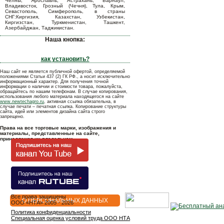
Челны, Ярославль, Астрахань, Барнаул,
Владивосток, Грозный (Чечня), Тула, Крым,
Севастополь, Симферополь, в страны
СНГ:Киргизия, Казахстан, Узбекистан,
Киргизстан, Туркменистан, Ташкент,
Азербайджан, Таджикистан.
Наша кнопка:
как установить?
Наш сайт не является публичной офертой, определяемой
положениями Статьи 437 (2) ГК РФ., а носит исключительно
информационный характер. Для получения точной
информации о наличии и стоимости товара, пожалуйста,
обращайтесь по нашим телефонам. В случае копирования,
использования любого материала находящегося на сайте
www.newtechagro.ru
, активная ссылка обязательна, в
случае печати – печатная ссылка. Копирование структуры
сайта, идей или элементов дизайна сайта строго
запрещено.
Права на все торговые марки, изображения и
материалы, представленные на сайте,
принадлежат их владельцам.
Все права защищены
О ПЕРСОНАЛЬНЫХ ДАННЫХ
OOO «НТА» 2005 - 2026
Политика конфиденциальности
Специальная оценка условий труда ООО НТА