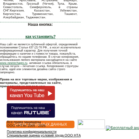
Челны, Ярославль, Астрахань, Барнаул,
Владивосток, Грозный (Чечня), Тула, Крым,
Севастополь, Симферополь, в страны
СНГ:Киргизия, Казахстан, Узбекистан,
Киргизстан, Туркменистан, Ташкент,
Азербайджан, Таджикистан.
Наша кнопка:
как установить?
Наш сайт не является публичной офертой, определяемой
положениями Статьи 437 (2) ГК РФ., а носит исключительно
информационный характер. Для получения точной
информации о наличии и стоимости товара, пожалуйста,
обращайтесь по нашим телефонам. В случае копирования,
использования любого материала находящегося на сайте
www.newtechagro.ru
, активная ссылка обязательна, в
случае печати – печатная ссылка. Копирование структуры
сайта, идей или элементов дизайна сайта строго
запрещено.
Права на все торговые марки, изображения и
материалы, представленные на сайте,
принадлежат их владельцам.
Все права защищены
О ПЕРСОНАЛЬНЫХ ДАННЫХ
OOO «НТА» 2005 - 2026
Политика конфиденциальности
Специальная оценка условий труда ООО НТА