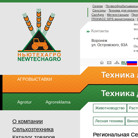
Сеялки
|
Почвообрабатывающа
Сенсоры
|
Техника для хранен
CanAgro
|
Метеостанции
|
Про
ГЛОНАСС GPS мониторинга
|
те
те
e-
Воронеж
ул. Островского, 93А
От
e-
RU
АГРОВЫСТАВКИ
Agrotur
Agroreklama
Животноводство
Раст
О компании
Лесная техника
Виног
Сельхозтехника
Региональная С
Региональная С
Каталог товаров