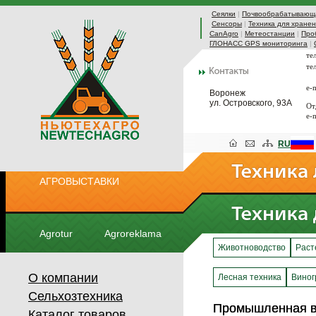
Сеялки
|
Почвообрабатывающа
Сенсоры
|
Техника для хранен
CanAgro
|
Метеостанции
|
Про
ГЛОНАСС GPS мониторинга
|
те
те
e-
Воронеж
ул. Островского, 93А
От
e-
RU
АГРОВЫСТАВКИ
Agrotur
Agroreklama
Животноводство
Раст
О компании
Лесная техника
Виног
Сельхозтехника
Промышленная в
Промышленная в
Каталог товаров