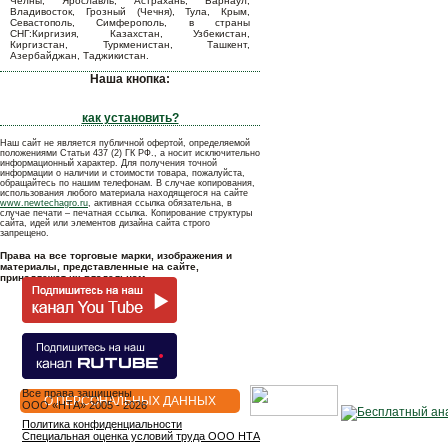
Челны, Ярославль, Астрахань, Барнаул,
Владивосток, Грозный (Чечня), Тула, Крым,
Севастополь, Симферополь, в страны
СНГ:Киргизия, Казахстан, Узбекистан,
Киргизстан, Туркменистан, Ташкент,
Азербайджан, Таджикистан.
Наша кнопка:
как установить?
Наш сайт не является публичной офертой, определяемой
положениями Статьи 437 (2) ГК РФ., а носит исключительно
информационный характер. Для получения точной
информации о наличии и стоимости товара, пожалуйста,
обращайтесь по нашим телефонам. В случае копирования,
использования любого материала находящегося на сайте
www.newtechagro.ru
, активная ссылка обязательна, в
случае печати – печатная ссылка. Копирование структуры
сайта, идей или элементов дизайна сайта строго
запрещено.
Права на все торговые марки, изображения и
материалы, представленные на сайте,
принадлежат их владельцам.
Все права защищены
О ПЕРСОНАЛЬНЫХ ДАННЫХ
OOO «НТА» 2005 - 2026
Политика конфиденциальности
Специальная оценка условий труда ООО НТА