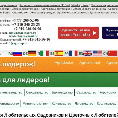
ющая техника
|
Кормозаготовительная техника JF Stoll, Murska, Hawe
|
Системы параллельн
и зерна
|
Самоходная техника
|
Картофельная техника
|
Свеклоуборочная техника
|
Сервис
иг Бэгов
|
Система контроля семяпроводов
|
Оросительные системы
|
Датчики контроля выс
260-52-06
+7(473)
тел/факс:
+7-910-240-25-25
тел/моб.:
+7-919-240-00-00
e-mail:
nta@newtechagro.ru
newtechagro@mail.ru
+7-915-541-56-16
Отдел запчастей:
e-mail:
1@agrotop.ru
RU
DE
IT
ES
FR
EN
CN
Agrodealer
Agrointernet
Agrokr
стениеводство
Овощеводство
Бахчеводство
Садоводство
Агрономия
оградарство
Мини-погрузчики
Коневодство
Луговодство
Кролиководст
я Любительских Садовников и Цветочных Любител
я Любительских Садовников и Цветочных Любител