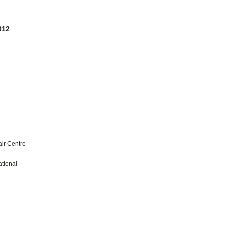
012
air Centre
ational