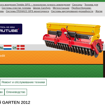
ого вождения Trimble GPS – технологии точного земледелия
|
Сенсоры
|
Техника для
|
Системы очистки топлива
|
Шнеки CanAgro
|
Метеостанции
|
Пробоотборники-
ева
|
Система ГЛОНАСС GPS мониторинга
|
Системы картирования урожайности
|
Жатки
NL
DK
edit
Ремонт и обслуживание техники
во
Оленеводство
ей GARTEN 2012
ей GARTEN 2012