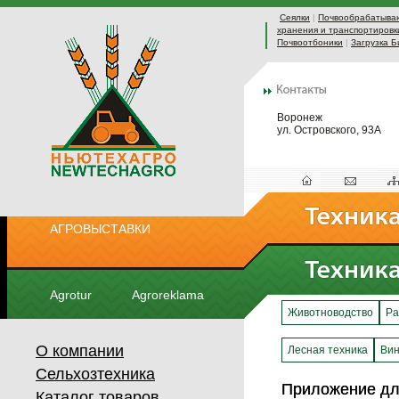
Сеялки
|
Почвообрабатыва
хранения и транспортировк
Почвоотбоники
|
Загрузка Б
Воронеж
ул. Островского, 93А
АГРОВЫСТАВКИ
Agrotur
Agroreklama
Животноводство
Ра
О компании
Лесная техника
Вин
Сельхозтехника
Приложение дл
Приложение дл
Каталог товаров