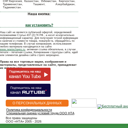
СНГ:Киргизия, Казахстан, Узбекистан, Киргизстан,
Туркменистан, Ташкент, Азербайджан,
Таджикистан.
Наша кнопка:
как установить?
Наш сайт не является публичной офертой, определяемой
положениями Статьи 437 (2) ГК РФ., а носит исключительно
информационный характер. Для получения точной информации
о наличии и стоимости товара, пожалуйста, обращайтесь по
нашим телефонам. В случае копирования, использования
любого материала находящегося на сайте
www.newtechagro.ru
, активная ссылка обязательна, в случае
печати – печатная ссылка. Копирование структуры сайта, идей
или элементов дизайна сайта строго запрещено.
Права на все торговые марки, изображения и
материалы, представленные на сайте, принадлежат
их владельцам.
О ПЕРСОНАЛЬНЫХ ДАННЫХ
Политика конфиденциальности
Специальная оценка условий труда ООО НТА
Все права защищены
OOO «НТА» 2005 - 2026