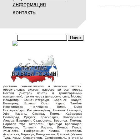
информация
Контакты
Доставка сельхозтехники и запасных частей,
оросительных систем, насосов во все города
России (быстрой почтой и транспортными
компаниями), так же через дилерскую сеть: Москва,
Владимир, Санкт-Петербург, Саранск, Калуга,
Белгород, Брянск, Орел, Курск, Тамбов,
Новосибирск, Челябинск, Томск, Омск,
Екатеринбург, Ростов-на-Дону, Нижний Новгород,
Уфа, Казань, Самара, Пермь, Хабаровск,
Волгоград, Иркутск, Красноярск, Новокузнецк,
Липецк, Башкирия, Ставрополь, Воронеж, Тюмень,
Саратов, Уфа, Татарстан, Оренбург, Краснодар,
Кемерово, Тольятти, Рязань, Ижевск, Пенза,
Ульяновск, Набережные Челны, Ярославль,
Астрахань, Барнаул, Владивосток, Грозный (Чечня),
Тула, Крым, Севастополь, Симферополь, в страны