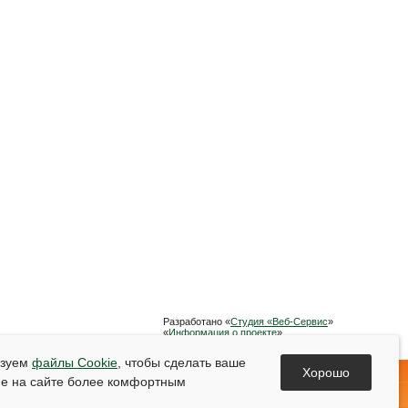
Разработано «
Студия «Веб-Сервис
»
«
Информация о проекте
»
Список используемой литературы
ьзуем
файлы Cookie
, чтобы сделать ваше
Хорошо
е на сайте более комфортным