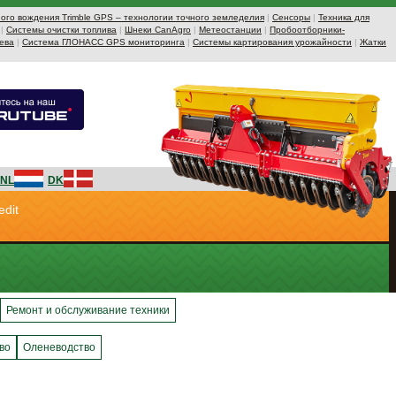
ого вождения Trimble GPS – технологии точного земледелия
|
Сенсоры
|
Техника для
|
Системы очистки топлива
|
Шнеки CanAgro
|
Метеостанции
|
Пробоотборники-
ева
|
Система ГЛОНАСС GPS мониторинга
|
Системы картирования урожайности
|
Жатки
NL
DK
edit
Ремонт и обслуживание техники
во
Оленеводство