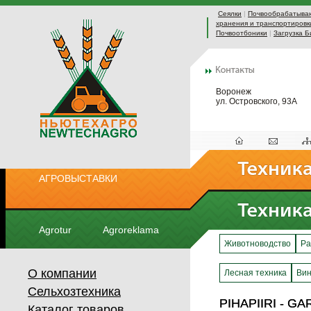
Сеялки
|
Почвообрабатыва
хранения и транспортировк
Почвоотбоники
|
Загрузка Б
Воронеж
ул. Островского, 93А
АГРОВЫСТАВКИ
Agrotur
Agroreklama
Животноводство
Ра
О компании
Лесная техника
Вин
Сельхозтехника
PIHAPIIRI - G
PIHAPIIRI - G
Каталог товаров