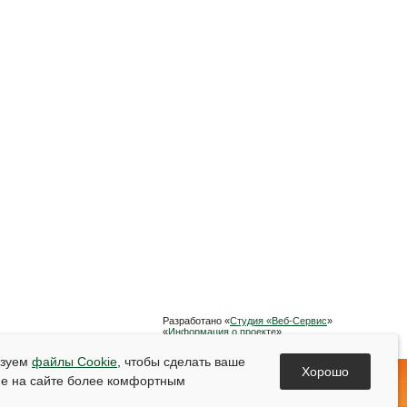
Разработано «
Студия «Веб-Сервис
»
«
Информация о проекте
»
Список используемой литературы
ьзуем
файлы Cookie
, чтобы сделать ваше
Хорошо
е на сайте более комфортным