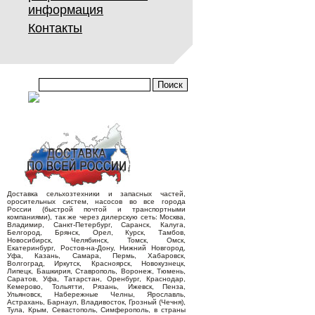
информация
Контакты
Доставка сельхозтехники и запасных частей,
оросительных систем, насосов во все города
России (быстрой почтой и транспортными
компаниями), так же через дилерскую сеть: Москва,
Владимир, Санкт-Петербург, Саранск, Калуга,
Белгород, Брянск, Орел, Курск, Тамбов,
Новосибирск, Челябинск, Томск, Омск,
Екатеринбург, Ростов-на-Дону, Нижний Новгород,
Уфа, Казань, Самара, Пермь, Хабаровск,
Волгоград, Иркутск, Красноярск, Новокузнецк,
Липецк, Башкирия, Ставрополь, Воронеж, Тюмень,
Саратов, Уфа, Татарстан, Оренбург, Краснодар,
Кемерово, Тольятти, Рязань, Ижевск, Пенза,
Ульяновск, Набережные Челны, Ярославль,
Астрахань, Барнаул, Владивосток, Грозный (Чечня),
Тула, Крым, Севастополь, Симферополь, в страны