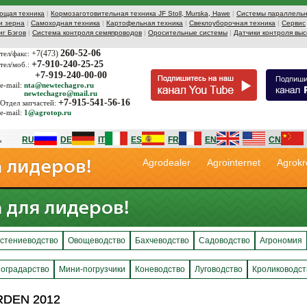
ющая техника
|
Кормозаготовительная техника JF Stoll, Murska, Hawe
|
Системы параллельн
и зерна
|
Самоходная техника
|
Картофельная техника
|
Свеклоуборочная техника
|
Сервис
иг Бэгов
|
Система контроля семяпроводов
|
Оросительные системы
|
Датчики контроля выс
260-52-06
+7(473)
тел/факс:
+7-910-240-25-25
тел/моб.:
+7-919-240-00-00
e-mail:
nta@newtechagro.ru
newtechagro@mail.ru
+7-915-541-56-16
Отдел запчастей:
e-mail:
1@agrotop.ru
RU
DE
IT
ES
FR
EN
CN
Agrodealer
Agrointernet
Agrokr
стениеводство
Овощеводство
Бахчеводство
Садоводство
Агрономия
оградарство
Мини-погрузчики
Коневодство
Луговодство
Кролиководст
ARDEN 2012
ARDEN 2012