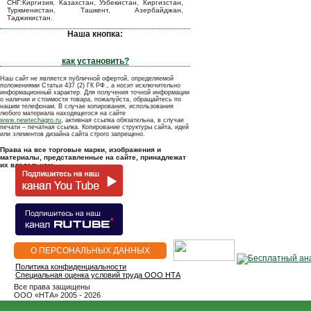
СНГ:Киргизия, Казахстан, Узбекистан, Киргизстан,
Туркменистан, Ташкент, Азербайджан,
Таджикистан.
Наша кнопка:
как установить?
Наш сайт не является публичной офертой, определяемой
положениями Статьи 437 (2) ГК РФ., а носит исключительно
информационный характер. Для получения точной информации
о наличии и стоимости товара, пожалуйста, обращайтесь по
нашим телефонам. В случае копирования, использования
любого материала находящегося на сайте
www.newtechagro.ru
, активная ссылка обязательна, в случае
печати – печатная ссылка. Копирование структуры сайта, идей
или элементов дизайна сайта строго запрещено.
Права на все торговые марки, изображения и
материалы, представленные на сайте, принадлежат
их владельцам.
О ПЕРСОНАЛЬНЫХ ДАННЫХ
Политика конфиденциальности
Специальная оценка условий труда ООО НТА
Все права защищены
OOO «НТА» 2005 - 2026