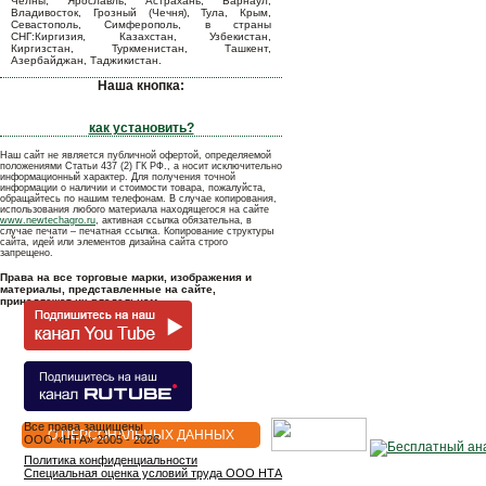
Челны, Ярославль, Астрахань, Барнаул,
Владивосток, Грозный (Чечня), Тула, Крым,
Севастополь, Симферополь, в страны
СНГ:Киргизия, Казахстан, Узбекистан,
Киргизстан, Туркменистан, Ташкент,
Азербайджан, Таджикистан.
Наша кнопка:
как установить?
Наш сайт не является публичной офертой, определяемой
положениями Статьи 437 (2) ГК РФ., а носит исключительно
информационный характер. Для получения точной
информации о наличии и стоимости товара, пожалуйста,
обращайтесь по нашим телефонам. В случае копирования,
использования любого материала находящегося на сайте
www.newtechagro.ru
, активная ссылка обязательна, в
случае печати – печатная ссылка. Копирование структуры
сайта, идей или элементов дизайна сайта строго
запрещено.
Права на все торговые марки, изображения и
материалы, представленные на сайте,
принадлежат их владельцам.
Все права защищены
О ПЕРСОНАЛЬНЫХ ДАННЫХ
OOO «НТА» 2005 - 2026
Политика конфиденциальности
Специальная оценка условий труда ООО НТА