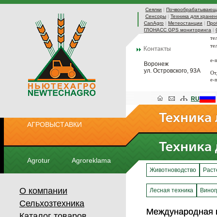
Сеялки
|
Почвообрабатывающа
Сенсоры
|
Техника для хранен
CanAgro
|
Метеостанции
|
Про
ГЛОНАСС GPS мониторинга
|
те
те
e-
Воронеж
ул. Островского, 93А
От
e-
RU
АГРОВЫСТАВКИ
Agrotur
Agroreklama
Животноводство
Раст
О компании
Лесная техника
Виног
Сельхозтехника
Международная 
Международная 
Каталог товаров