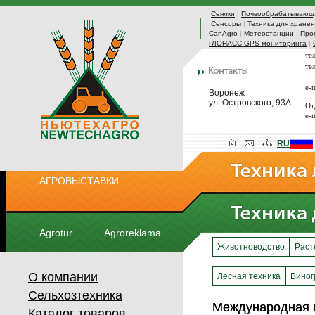
Сеялки
|
Почвообрабатывающа
Сенсоры
|
Техника для хранен
CanAgro
|
Метеостанции
|
Про
ГЛОНАСС GPS мониторинга
|
те
те
e-
Воронеж
ул. Островского, 93А
От
e-
RU
АГРОВЫСТАВКИ
Agrotur
Agroreklama
Животноводство
Раст
О компании
Лесная техника
Виног
Сельхозтехника
Международная 
Международная 
Каталог товаров