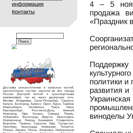
4 – 5 ноя
информация
продажа ви
Контакты
«Праздник в
Соорганиз
регионально
Поддержку
культурног
политики и
Доставка сельхозтехники и запасных частей,
развития и
оросительных систем, насосов во все города
России (быстрой почтой и транспортными
Украинска
компаниями), так же через дилерскую сеть:
Москва, Владимир, Санкт-Петербург, Саранск,
Калуга, Белгород, Брянск, Орел, Курск, Тамбов,
промышлен
Новосибирск, Челябинск, Томск, Омск,
Екатеринбург, Ростов-на-Дону, Нижний
Новгород, Уфа, Казань, Самара, Пермь,
виноделы У
Хабаровск, Волгоград, Иркутск, Красноярск,
Новокузнецк, Липецк, Башкирия, Ставрополь,
Воронеж, Тюмень, Саратов, Уфа, Татарстан,
Оренбург, Краснодар, Кемерово, Тольятти,
Рязань, Ижевск, Пенза, Ульяновск, Набережные