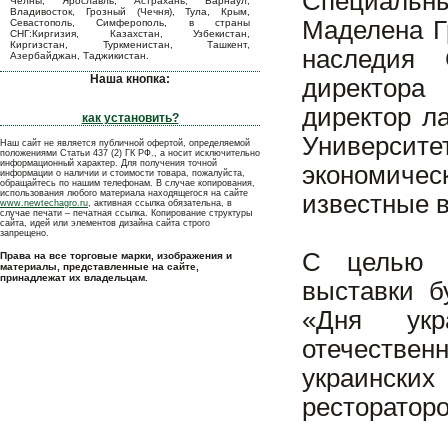
Специальн
Челны, Ярославль, Астрахань, Барнаул,
Владивосток, Грозный (Чечня), Тула, Крым,
Маделена Г
Севастополь, Симферополь, в страны
СНГ:Киргизия, Казахстан, Узбекистан,
Киргизстан, Туркменистан, Ташкент,
наследия 
Азербайджан, Таджикистан.
Наша кнопка:
директора
директор ла
как установить?
Университ
Наш сайт не является публичной офертой, определяемой
положениями Статьи 437 (2) ГК РФ., а носит исключительно
информационный характер. Для получения точной
экономиче
информации о наличии и стоимости товара, пожалуйста,
обращайтесь по нашим телефонам. В случае копирования,
использования любого материала находящегося на сайте
известные в
www.newtechagro.ru
, активная ссылка обязательна, в
случае печати – печатная ссылка. Копирование структуры
сайта, идей или элементов дизайна сайта строго
запрещено.
С целью п
Права на все торговые марки, изображения и
материалы, представленные на сайте,
принадлежат их владельцам.
выставки б
«Дня укр
отечестве
украинских
рестораторо