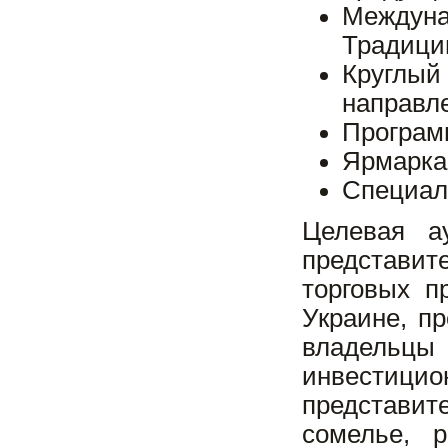
Междуна
Традици
Круглы
направл
Программ
Ярмарка
Специали
Целевая а
представит
торговых п
Украине, п
владельц
инвестицио
представи
сомелье, р