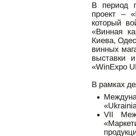
В период п
проект – 
который во
«Винная ка
Киева, Одес
винных маг
выставки и
«WinExpo Uk
В рамках де
Междуна
«Ukraini
VII Меж
«Марке
продукц