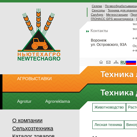
Сеялки
|
Почвообрабатывающа
Сенсоры
|
Техника для хранен
CanAgro
|
Метеостанции
|
Про
ГЛОНАСС GPS мониторинга
|
те
те
e-
Воронеж
ул. Островского, 93А
От
e-
RU
АГРОВЫСТАВКИ
Agrotur
Agroreklama
Животноводство
Раст
О компании
Лесная техника
Виног
Сельхозтехника
Каталог товаров