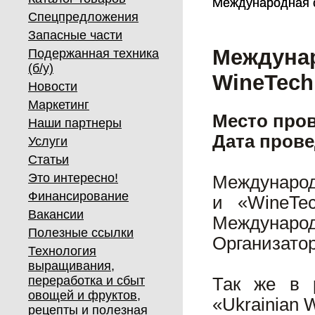
Международная с
Международная с
Спецпредложения
Запасные части
Междунар
Подержанная техника
(б/у)
WineTech
Новости
Маркетинг
Место пров
Наши партнеры
Дата провед
Услуги
Статьи
Это интересно!
Международ
Финансирование
и «WineTe
Вакансии
Международн
Полезные ссылки
Организато
Технология
выращивания,
переработка и сбыт
Так же в р
овощей и фруктов,
«Ukrainian W
рецепты и полезная