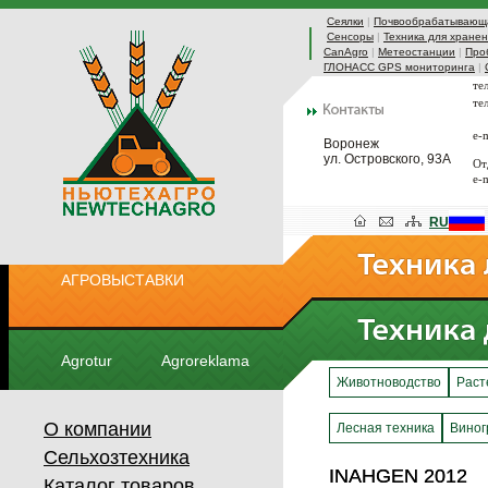
Сеялки
|
Почвообрабатывающа
Сенсоры
|
Техника для хранен
CanAgro
|
Метеостанции
|
Про
ГЛОНАСС GPS мониторинга
|
те
те
e-
Воронеж
ул. Островского, 93А
От
e-
RU
АГРОВЫСТАВКИ
Agrotur
Agroreklama
Животноводство
Раст
О компании
Лесная техника
Виног
Сельхозтехника
INAHGEN 2012
INAHGEN 2012
Каталог товаров