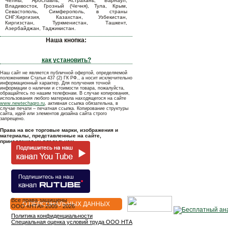
Челны, Ярославль, Астрахань, Барнаул,
Владивосток, Грозный (Чечня), Тула, Крым,
Севастополь, Симферополь, в страны
СНГ:Киргизия, Казахстан, Узбекистан,
Киргизстан, Туркменистан, Ташкент,
Азербайджан, Таджикистан.
Наша кнопка:
как установить?
Наш сайт не является публичной офертой, определяемой
положениями Статьи 437 (2) ГК РФ., а носит исключительно
информационный характер. Для получения точной
информации о наличии и стоимости товара, пожалуйста,
обращайтесь по нашим телефонам. В случае копирования,
использования любого материала находящегося на сайте
www.newtechagro.ru
, активная ссылка обязательна, в
случае печати – печатная ссылка. Копирование структуры
сайта, идей или элементов дизайна сайта строго
запрещено.
Права на все торговые марки, изображения и
материалы, представленные на сайте,
принадлежат их владельцам.
Все права защищены
О ПЕРСОНАЛЬНЫХ ДАННЫХ
OOO «НТА» 2005 - 2026
Политика конфиденциальности
Специальная оценка условий труда ООО НТА