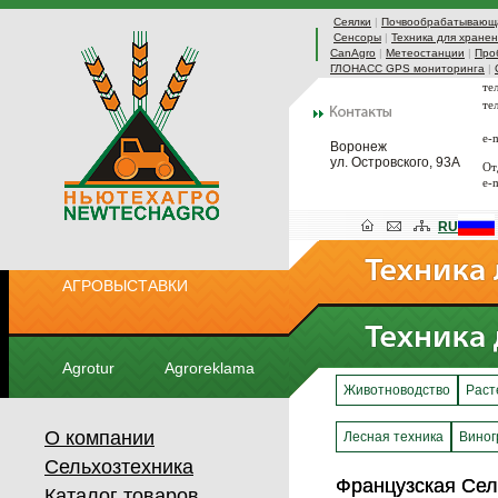
Сеялки
|
Почвообрабатывающа
Сенсоры
|
Техника для хранен
CanAgro
|
Метеостанции
|
Про
ГЛОНАСС GPS мониторинга
|
те
те
e-
Воронеж
ул. Островского, 93А
От
e-
RU
АГРОВЫСТАВКИ
Agrotur
Agroreklama
Животноводство
Раст
О компании
Лесная техника
Виног
Сельхозтехника
Французская Сел
Французская Сел
Каталог товаров