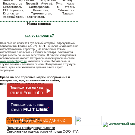
Челны, Ярославль, Астрахань, Барнаул,
Владивосток, Грозный (Чечня), Тула, Крым,
Севастополь, Симферополь, в страны
СНГ:Киргизия, Казахстан, Узбекистан,
Киргизстан, Туркменистан, Ташкент,
Азербайджан, Таджикистан.
Наша кнопка:
как установить?
Наш сайт не является публичной офертой, определяемой
положениями Статьи 437 (2) ГК РФ., а носит исключительно
информационный характер. Для получения точной
информации о наличии и стоимости товара, пожалуйста,
обращайтесь по нашим телефонам. В случае копирования,
использования любого материала находящегося на сайте
www.newtechagro.ru
, активная ссылка обязательна, в
случае печати – печатная ссылка. Копирование структуры
сайта, идей или элементов дизайна сайта строго
запрещено.
Права на все торговые марки, изображения и
материалы, представленные на сайте,
принадлежат их владельцам.
Все права защищены
О ПЕРСОНАЛЬНЫХ ДАННЫХ
OOO «НТА» 2005 - 2026
Политика конфиденциальности
Специальная оценка условий труда ООО НТА