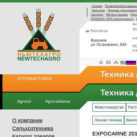
Сеялки
|
Почвообрабатывающа
Сенсоры
|
Техника для хранен
CanAgro
|
Метеостанции
|
Про
ГЛОНАСС GPS мониторинга
|
те
те
e-
Воронеж
ул. Островского, 93А
От
e-
RU
АГРОВЫСТАВКИ
Agrotur
Agroreklama
Животноводство
Раст
О компании
Лесная техника
Виног
Сельхозтехника
EXPOCARNE 20
EXPOCARNE 20
Каталог товаров