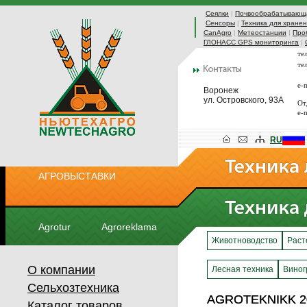
Сеялки
|
Почвообрабатывающа
Сенсоры
|
Техника для хранен
CanAgro
|
Метеостанции
|
Про
ГЛОНАСС GPS мониторинга
|
те
те
e-
Воронеж
ул. Островского, 93А
От
e-
RU
АГРОВЫСТАВКИ
Agrotur
Agroreklama
Животноводство
Раст
О компании
Лесная техника
Виног
Сельхозтехника
AGROTEKNIKK 2
AGROTEKNIKK 2
Каталог товаров