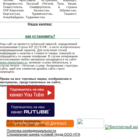
Челны, Ярославль, Астрахань, Барнаул,
Владивосток, Грозный (Чечня), Тула, Крым,
Севастополь, Симферополь, в страны
СНГ:Киргизия, Казахстан, Узбекистан,
Киргизстан, Туркменистан, Ташкент,
Азербайджан, Таджикистан.
Наша кнопка:
как установить?
Наш сайт не является публичной офертой, определяемой
положениями Статьи 437 (2) ГК РФ., а носит исключительно
информационный характер. Для получения точной
информации о наличии и стоимости товара, пожалуйста,
обращайтесь по нашим телефонам. В случае копирования,
использования любого материала находящегося на сайте
www.newtechagro.ru
, активная ссылка обязательна, в
случае печати – печатная ссылка. Копирование структуры
сайта, идей или элементов дизайна сайта строго
запрещено.
Права на все торговые марки, изображения и
материалы, представленные на сайте,
принадлежат их владельцам.
Все права защищены
О ПЕРСОНАЛЬНЫХ ДАННЫХ
OOO «НТА» 2005 - 2026
Политика конфиденциальности
Специальная оценка условий труда ООО НТА