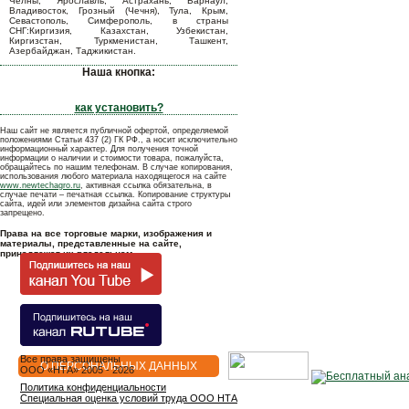
Челны, Ярославль, Астрахань, Барнаул,
Владивосток, Грозный (Чечня), Тула, Крым,
Севастополь, Симферополь, в страны
СНГ:Киргизия, Казахстан, Узбекистан,
Киргизстан, Туркменистан, Ташкент,
Азербайджан, Таджикистан.
Наша кнопка:
как установить?
Наш сайт не является публичной офертой, определяемой
положениями Статьи 437 (2) ГК РФ., а носит исключительно
информационный характер. Для получения точной
информации о наличии и стоимости товара, пожалуйста,
обращайтесь по нашим телефонам. В случае копирования,
использования любого материала находящегося на сайте
www.newtechagro.ru
, активная ссылка обязательна, в
случае печати – печатная ссылка. Копирование структуры
сайта, идей или элементов дизайна сайта строго
запрещено.
Права на все торговые марки, изображения и
материалы, представленные на сайте,
принадлежат их владельцам.
Все права защищены
О ПЕРСОНАЛЬНЫХ ДАННЫХ
OOO «НТА» 2005 - 2026
Политика конфиденциальности
Специальная оценка условий труда ООО НТА