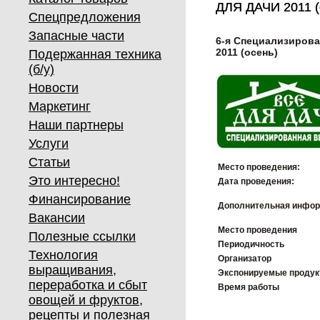
ДЛЯ ДАЧИ 2011 (
ДЛЯ ДАЧИ 2011 (
Спецпредложения
Запасные части
6-я Cпециализирова
2011 (осень)
Подержанная техника
(б/у)
Новости
Маркетинг
Наши партнеры
Услуги
Статьи
Место проведения:
Это интересно!
Дата проведения:
Финансирование
Дополнительная инфор
Вакансии
Место проведения
Полезные ссылки
Периодичность
Технология
Организатор
выращивания,
Экспонируемые проду
переработка и сбыт
Время работы
овощей и фруктов,
рецепты и полезная