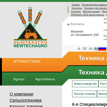
Сеялки
|
Почвообрабатывающа
Сенсоры
|
Техника для хранен
CanAgro
|
Метеостанции
|
Про
ГЛОНАСС GPS мониторинга
|
те
те
e-
Воронеж
ул. Островского, 93А
От
e-
RU
АГРОВЫСТАВКИ
Agrotur
Agroreklama
Животноводство
Раст
О компании
Лесная техника
Виног
Сельхозтехника
6-я Cпециализир
6-я Cпециализир
Каталог товаров