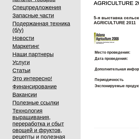
AGRICULTURE 2
AGRICULTURE 2
Спецпредложения
Запасные части
5-я выставка сельс
AGRICULTURE 2011
Подержанная техника
(б/у)
Новости
Маркетинг
Место проведения:
Наши партнеры
Дата проведения:
Услуги
Дополнительная инфор
Статьи
Это интересно!
Периодичность
Финансирование
Экспонируемые проду
Вакансии
Полезные ссылки
Технология
выращивания,
переработка и сбыт
овощей и фруктов,
рецепты и полезная