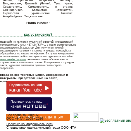
Челны, Ярославль, Астрахань, Барнаул,
Владивосток, Грозный (Чечня), Тула, Крым,
Севастополь, Симферополь, в страны
СНГ:Киргизия, Казахстан, Узбекистан,
Киргизстан, Туркменистан, Ташкент,
Азербайджан, Таджикистан.
Наша кнопка:
как установить?
Наш сайт не является публичной офертой, определяемой
положениями Статьи 437 (2) ГК РФ., а носит исключительно
информационный характер. Для получения точной
информации о наличии и стоимости товара, пожалуйста,
обращайтесь по нашим телефонам. В случае копирования,
использования любого материала находящегося на сайте
www.newtechagro.ru
, активная ссылка обязательна, в
случае печати – печатная ссылка. Копирование структуры
сайта, идей или элементов дизайна сайта строго
запрещено.
Права на все торговые марки, изображения и
материалы, представленные на сайте,
принадлежат их владельцам.
Все права защищены
О ПЕРСОНАЛЬНЫХ ДАННЫХ
OOO «НТА» 2005 - 2026
Политика конфиденциальности
Специальная оценка условий труда ООО НТА