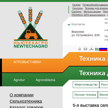
Сеялки
|
Почвообрабатывающа
Сенсоры
|
Техника для хранен
CanAgro
|
Метеостанции
|
Про
ГЛОНАСС GPS мониторинга
|
те
те
e-
Воронеж
ул. Островского, 93А
От
e-
RU
АГРОВЫСТАВКИ
Agrotur
Agroreklama
Животноводство
Раст
О компании
Лесная техника
Виног
Сельхозтехника
5-я выставка се
5-я выставка се
Каталог товаров