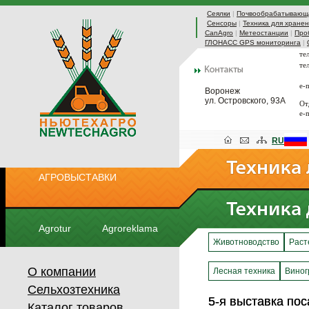
Сеялки
|
Почвообрабатывающа
Сенсоры
|
Техника для хранен
CanAgro
|
Метеостанции
|
Про
ГЛОНАСС GPS мониторинга
|
те
те
e-
Воронеж
ул. Островского, 93А
От
e-
RU
АГРОВЫСТАВКИ
Agrotur
Agroreklama
Животноводство
Раст
О компании
Лесная техника
Виног
Сельхозтехника
5-я выставка по
5-я выставка по
Каталог товаров