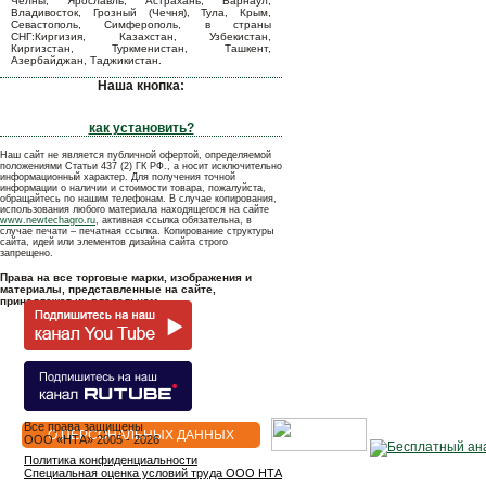
Челны, Ярославль, Астрахань, Барнаул,
Владивосток, Грозный (Чечня), Тула, Крым,
Севастополь, Симферополь, в страны
СНГ:Киргизия, Казахстан, Узбекистан,
Киргизстан, Туркменистан, Ташкент,
Азербайджан, Таджикистан.
Наша кнопка:
как установить?
Наш сайт не является публичной офертой, определяемой
положениями Статьи 437 (2) ГК РФ., а носит исключительно
информационный характер. Для получения точной
информации о наличии и стоимости товара, пожалуйста,
обращайтесь по нашим телефонам. В случае копирования,
использования любого материала находящегося на сайте
www.newtechagro.ru
, активная ссылка обязательна, в
случае печати – печатная ссылка. Копирование структуры
сайта, идей или элементов дизайна сайта строго
запрещено.
Права на все торговые марки, изображения и
материалы, представленные на сайте,
принадлежат их владельцам.
Все права защищены
О ПЕРСОНАЛЬНЫХ ДАННЫХ
OOO «НТА» 2005 - 2026
Политика конфиденциальности
Специальная оценка условий труда ООО НТА