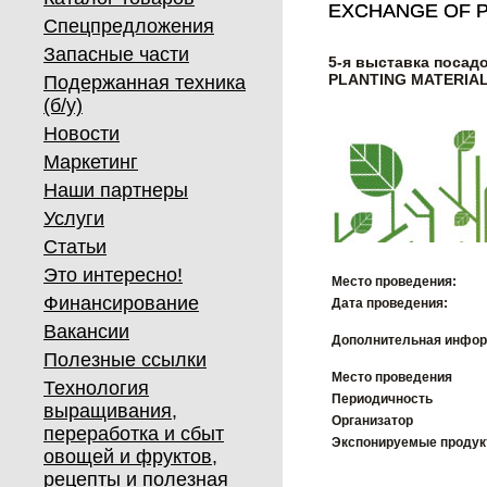
EXCHANGE OF P
EXCHANGE OF P
Спецпредложения
Запасные части
5-я выставка посад
PLANTING MATERIAL
Подержанная техника
(б/у)
Новости
Маркетинг
Наши партнеры
Услуги
Статьи
Это интересно!
Место проведения:
Финансирование
Дата проведения:
Вакансии
Дополнительная инфор
Полезные ссылки
Место проведения
Технология
Периодичность
выращивания,
Организатор
переработка и сбыт
Экспонируемые проду
овощей и фруктов,
рецепты и полезная