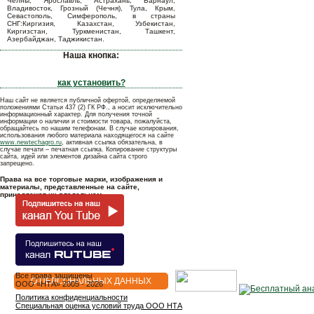
Челны, Ярославль, Астрахань, Барнаул,
Владивосток, Грозный (Чечня), Тула, Крым,
Севастополь, Симферополь, в страны
СНГ:Киргизия, Казахстан, Узбекистан,
Киргизстан, Туркменистан, Ташкент,
Азербайджан, Таджикистан.
Наша кнопка:
как установить?
Наш сайт не является публичной офертой, определяемой
положениями Статьи 437 (2) ГК РФ., а носит исключительно
информационный характер. Для получения точной
информации о наличии и стоимости товара, пожалуйста,
обращайтесь по нашим телефонам. В случае копирования,
использования любого материала находящегося на сайте
www.newtechagro.ru
, активная ссылка обязательна, в
случае печати – печатная ссылка. Копирование структуры
сайта, идей или элементов дизайна сайта строго
запрещено.
Права на все торговые марки, изображения и
материалы, представленные на сайте,
принадлежат их владельцам.
Все права защищены
О ПЕРСОНАЛЬНЫХ ДАННЫХ
OOO «НТА» 2005 - 2026
Политика конфиденциальности
Специальная оценка условий труда ООО НТА