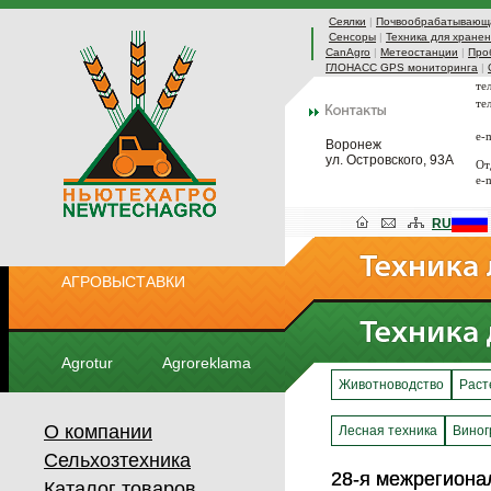
Сеялки
|
Почвообрабатывающа
Сенсоры
|
Техника для хранен
CanAgro
|
Метеостанции
|
Про
ГЛОНАСС GPS мониторинга
|
те
те
e-
Воронеж
ул. Островского, 93А
От
e-
RU
АГРОВЫСТАВКИ
Agrotur
Agroreklama
Животноводство
Раст
О компании
Лесная техника
Виног
Сельхозтехника
28-я межрегиона
28-я межрегиона
Каталог товаров