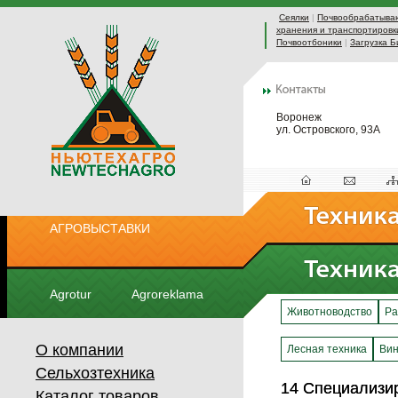
Сеялки
|
Почвообрабатыва
хранения и транспортировк
Почвоотбоники
|
Загрузка Б
Воронеж
ул. Островского, 93А
АГРОВЫСТАВКИ
Agrotur
Agroreklama
Животноводство
Ра
О компании
Лесная техника
Вин
Сельхозтехника
14 Специализи
14 Специализи
Каталог товаров