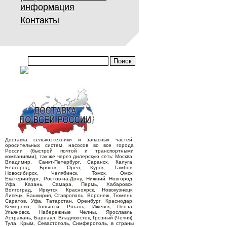
информация
Контакты
Доставка сельхозтехники и запасных частей,
оросительных систем, насосов во все города
России (быстрой почтой и транспортными
компаниями), так же через дилерскую сеть: Москва,
Владимир, Санкт-Петербург, Саранск, Калуга,
Белгород, Брянск, Орел, Курск, Тамбов,
Новосибирск, Челябинск, Томск, Омск,
Екатеринбург, Ростов-на-Дону, Нижний Новгород,
Уфа, Казань, Самара, Пермь, Хабаровск,
Волгоград, Иркутск, Красноярск, Новокузнецк,
Липецк, Башкирия, Ставрополь, Воронеж, Тюмень,
Саратов, Уфа, Татарстан, Оренбург, Краснодар,
Кемерово, Тольятти, Рязань, Ижевск, Пенза,
Ульяновск, Набережные Челны, Ярославль,
Астрахань, Барнаул, Владивосток, Грозный (Чечня),
Тула, Крым, Севастополь, Симферополь, в страны