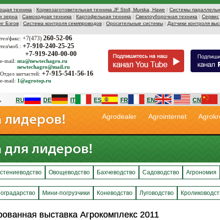
ющая техника
|
Кормозаготовительная техника JF Stoll, Murska, Hawe
|
Системы параллельн
и зерна
|
Самоходная техника
|
Картофельная техника
|
Свеклоуборочная техника
|
Сервис
иг Бэгов
|
Система контроля семяпроводов
|
Оросительные системы
|
Датчики контроля выс
260-52-06
+7(473)
тел/факс:
+7-910-240-25-25
тел/моб.:
+7-919-240-00-00
e-mail:
nta@newtechagro.ru
newtechagro@mail.ru
+7-915-541-56-16
Отдел запчастей:
e-mail:
1@agrotop.ru
RU
DE
IT
ES
FR
EN
CN
Agrodealer
Agrointernet
Agrokr
стениеводство
Овощеводство
Бахчеводство
Садоводство
Агрономия
оградарство
Мини-погрузчики
Коневодство
Луговодство
Кролиководст
рованная выставка Агрокомплекс 2011
рованная выставка Агрокомплекс 2011