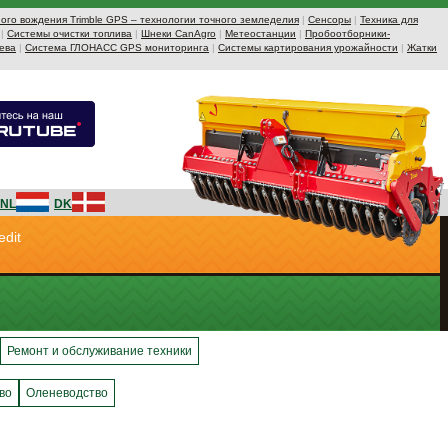
ого вождения Trimble GPS – технологии точного земледелия
|
Сенсоры
|
Техника для
|
Системы очистки топлива
|
Шнеки CanAgro
|
Метеостанции
|
Пробоотборники-
ева
|
Система ГЛОНАСС GPS мониторинга
|
Системы картирования урожайности
|
Жатки
NL
DK
edit
Ремонт и обслуживание техники
во
Оленеводство