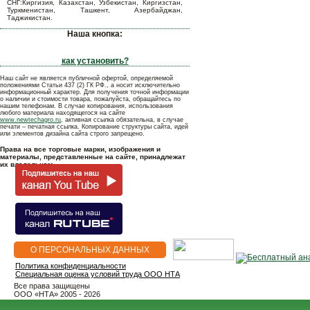
СНГ:Киргизия, Казахстан, Узбекистан, Киргизстан,
Туркменистан, Ташкент, Азербайджан,
Таджикистан.
Наша кнопка:
как установить?
Наш сайт не является публичной офертой, определяемой
положениями Статьи 437 (2) ГК РФ., а носит исключительно
информационный характер. Для получения точной информации
о наличии и стоимости товара, пожалуйста, обращайтесь по
нашим телефонам. В случае копирования, использования
любого материала находящегося на сайте
www.newtechagro.ru
, активная ссылка обязательна, в случае
печати – печатная ссылка. Копирование структуры сайта, идей
или элементов дизайна сайта строго запрещено.
Права на все торговые марки, изображения и
материалы, представленные на сайте, принадлежат
их владельцам.
О ПЕРСОНАЛЬНЫХ ДАННЫХ
Политика конфиденциальности
Специальная оценка условий труда ООО НТА
Все права защищены
OOO «НТА» 2005 - 2026