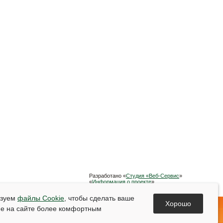
Разработано «
Студия «Веб-Сервис
»
«
Информация о проекте
»
Список используемой литературы
ьзуем
файлы Cookie
, чтобы сделать ваше
Хорошо
е на сайте более комфортным