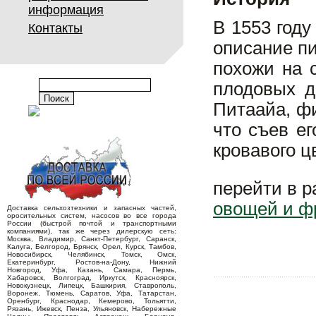
информация
В 1553 году
Контакты
описание п
похожи на 
плодовых д
Питаайа, фи
что съев ег
кровавого ц
перейти в 
овощей и ф
Доставка сельхозтехники и запасных частей,
оросительных систем, насосов во все города
России (быстрой почтой и транспортными
компаниями), так же через дилерскую сеть:
Москва, Владимир, Санкт-Петербург, Саранск,
Калуга, Белгород, Брянск, Орел, Курск, Тамбов,
Новосибирск, Челябинск, Томск, Омск,
Екатеринбург, Ростов-на-Дону, Нижний
Новгород, Уфа, Казань, Самара, Пермь,
Хабаровск, Волгоград, Иркутск, Красноярск,
Новокузнецк, Липецк, Башкирия, Ставрополь,
Воронеж, Тюмень, Саратов, Уфа, Татарстан,
Оренбург, Краснодар, Кемерово, Тольятти,
Рязань, Ижевск, Пенза, Ульяновск, Набережные