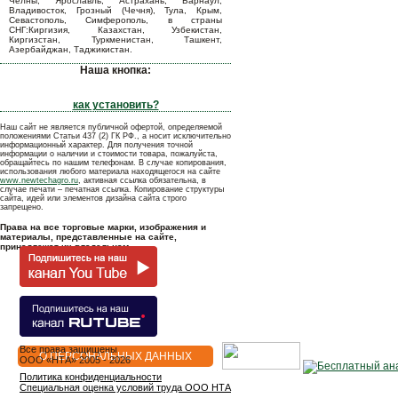
Челны, Ярославль, Астрахань, Барнаул,
Владивосток, Грозный (Чечня), Тула, Крым,
Севастополь, Симферополь, в страны
СНГ:Киргизия, Казахстан, Узбекистан,
Киргизстан, Туркменистан, Ташкент,
Азербайджан, Таджикистан.
Наша кнопка:
как установить?
Наш сайт не является публичной офертой, определяемой
положениями Статьи 437 (2) ГК РФ., а носит исключительно
информационный характер. Для получения точной
информации о наличии и стоимости товара, пожалуйста,
обращайтесь по нашим телефонам. В случае копирования,
использования любого материала находящегося на сайте
www.newtechagro.ru
, активная ссылка обязательна, в
случае печати – печатная ссылка. Копирование структуры
сайта, идей или элементов дизайна сайта строго
запрещено.
Права на все торговые марки, изображения и
материалы, представленные на сайте,
принадлежат их владельцам.
Все права защищены
О ПЕРСОНАЛЬНЫХ ДАННЫХ
OOO «НТА» 2005 - 2026
Политика конфиденциальности
Специальная оценка условий труда ООО НТА