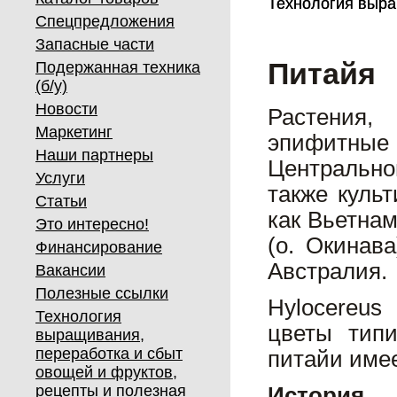
Технология выра
Технология выра
Спецпредложения
Запасные части
Питайя
Подержанная техника
(б/у)
Новости
Растения,
Маркетинг
эпифитные 
Наши партнеры
Центрально
Услуги
также куль
Статьи
как Вьетна
Это интересно!
(о. Окинав
Финансирование
Австралия.
Вакансии
Полезные ссылки
Hylocereus
Технология
цветы тип
выращивания,
переработка и сбыт
питайи име
овощей и фруктов,
рецепты и полезная
История