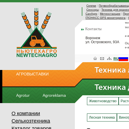
Сеялки
|
Почвообрабатывающа
Сенсоры
|
Техника для хранен
CanAgro
|
Метеостанции
|
Про
ГЛОНАСС GPS мониторинга
|
те
те
e-
Воронеж
ул. Островского, 93А
От
e-
RU
АГРОВЫСТАВКИ
Agrotur
Agroreklama
Животноводство
Раст
О компании
Лесная техника
Виног
Сельхозтехника
Каталог товаров