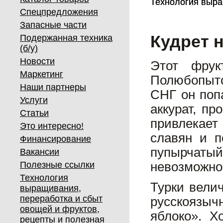
Технология выра
Технология выра
Спецпредложения
Запасные части
Кудрет 
Подержанная техника
(б/у)
Новости
Этот фрук
Маркетинг
Полюбопытс
Наши партнеры
СНГ он поп
Услуги
аккурат, пр
Статьи
привлекает
Это интересно!
славян и п
Финансирование
пупырчатый
Вакансии
Полезные ссылки
невозможно
Технология
Турки велич
выращивания,
переработка и сбыт
русскоязыч
овощей и фруктов,
яблоко». Х
рецепты и полезная