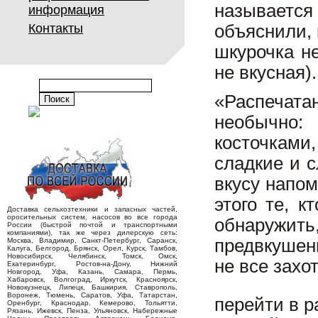
называетс
информация
Контакты
объяснили, 
шкурочка не
не вкусная).
«Распечат
необычно:
косточками
сладкие и с
вкусу напо
этого те, 
Доставка сельхозтехники и запасных частей,
оросительных систем, насосов во все города
обнаружи
России (быстрой почтой и транспортными
компаниями), так же через дилерскую сеть:
предвкушен
Москва, Владимир, Санкт-Петербург, Саранск,
Калуга, Белгород, Брянск, Орел, Курск, Тамбов,
Новосибирск, Челябинск, Томск, Омск,
не все захо
Екатеринбург, Ростов-на-Дону, Нижний
Новгород, Уфа, Казань, Самара, Пермь,
Хабаровск, Волгоград, Иркутск, Красноярск,
Новокузнецк, Липецк, Башкирия, Ставрополь,
Воронеж, Тюмень, Саратов, Уфа, Татарстан,
перейти в 
Оренбург, Краснодар, Кемерово, Тольятти,
Рязань, Ижевск, Пенза, Ульяновск, Набережные