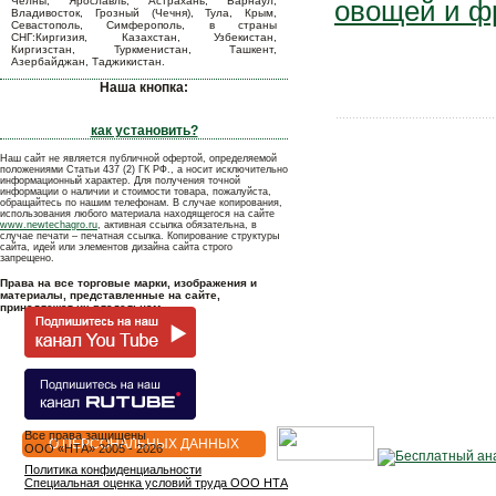
Челны, Ярославль, Астрахань, Барнаул,
овощей и ф
Владивосток, Грозный (Чечня), Тула, Крым,
Севастополь, Симферополь, в страны
СНГ:Киргизия, Казахстан, Узбекистан,
Киргизстан, Туркменистан, Ташкент,
Азербайджан, Таджикистан.
Наша кнопка:
как установить?
Наш сайт не является публичной офертой, определяемой
положениями Статьи 437 (2) ГК РФ., а носит исключительно
информационный характер. Для получения точной
информации о наличии и стоимости товара, пожалуйста,
обращайтесь по нашим телефонам. В случае копирования,
использования любого материала находящегося на сайте
www.newtechagro.ru
, активная ссылка обязательна, в
случае печати – печатная ссылка. Копирование структуры
сайта, идей или элементов дизайна сайта строго
запрещено.
Права на все торговые марки, изображения и
материалы, представленные на сайте,
принадлежат их владельцам.
Все права защищены
О ПЕРСОНАЛЬНЫХ ДАННЫХ
OOO «НТА» 2005 - 2026
Политика конфиденциальности
Специальная оценка условий труда ООО НТА