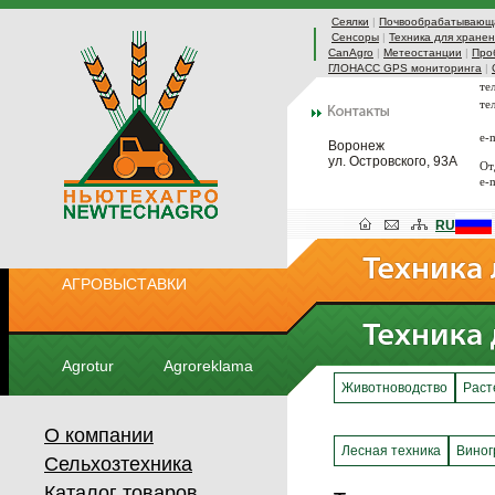
Сеялки
|
Почвообрабатывающа
Сенсоры
|
Техника для хранен
CanAgro
|
Метеостанции
|
Про
ГЛОНАСС GPS мониторинга
|
те
те
e-
Воронеж
ул. Островского, 93А
От
e-
RU
АГРОВЫСТАВКИ
Agrotur
Agroreklama
Животноводство
Раст
О компании
Лесная техника
Виног
Сельхозтехника
Каталог товаров