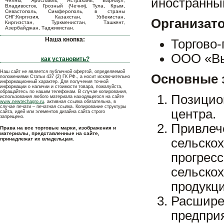
иностранны
Челны, Ярославль, Астрахань, Барнаул,
Владивосток, Грозный (Чечня), Тула, Крым,
Севастополь, Симферополь, в страны
СНГ:Киргизия, Казахстан, Узбекистан,
Организат
Киргизстан, Туркменистан, Ташкент,
Азербайджан, Таджикистан.
Наша кнопка:
Торгово
ООО «Вы
как установить?
Наш сайт не является публичной офертой, определяемой
Основные 
положениями Статьи 437 (2) ГК РФ., а носит исключительно
информационный характер. Для получения точной
информации о наличии и стоимости товара, пожалуйста,
обращайтесь по нашим телефонам. В случае копирования,
Позицио
использования любого материала находящегося на сайте
www.newtechagro.ru
, активная ссылка обязательна, в
случае печати – печатная ссылка. Копирование структуры
центра.
сайта, идей или элементов дизайна сайта строго
запрещено.
Привл
Права на все торговые марки, изображения и
материалы, представленные на сайте,
принадлежат их владельцам.
сельско
прогр
сельско
продукци
Расшире
предпри