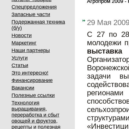
Агропром 2009 -
Агропром 2009 -
Спецпредложения
Запасные части
29 Мая 200
Подержанная техника
(б/у)
С 27 по 28
Новости
молодежи 
Маркетинг
выставка
Наши партнеры
Услуги
Организат
Статьи
Воронежско
Это интересно!
задачи вы
Финансирование
содейство
Вакансии
регионами 
Полезные ссылки
способс
Технология
сельхозпр
выращивания,
переработка и сбыт
структура
овощей и фруктов,
«Инвестици
рецепты и полезная