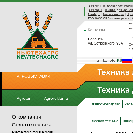
Сеялки
|
Почвообрабатывающа
Сенсоры
|
Техника для хранен
CanAgro
|
Метеостанции
|
Про
ГЛОНАСС GPS мониторинга
|
те
те
e-
Воронеж
ул. Островского, 93А
От
e-
RU
АГРОВЫСТАВКИ
Agrotur
Agroreklama
Животноводство
Раст
О компании
Лесная техника
Виног
Сельхозтехника
Каталог товаров