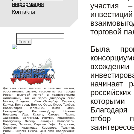
информация
участия 
Контакты
инвестици
взаимовыг
торговой па
Была пров
консорциу
вхождени
инвестиров
начинает 
Доставка сельхозтехники и запасных частей,
российских
оросительных систем, насосов во все города
России (быстрой почтой и транспортными
компаниями), так же через дилерскую сеть:
которыми 
Москва, Владимир, Санкт-Петербург, Саранск,
Калуга, Белгород, Брянск, Орел, Курск, Тамбов,
Благодаря
Новосибирск, Челябинск, Томск, Омск,
Екатеринбург, Ростов-на-Дону, Нижний
Новгород, Уфа, Казань, Самара, Пермь,
отбор пр
Хабаровск, Волгоград, Иркутск, Красноярск,
Новокузнецк, Липецк, Башкирия, Ставрополь,
Воронеж, Тюмень, Саратов, Уфа, Татарстан,
заинтересо
Оренбург, Краснодар, Кемерово, Тольятти,
Рязань, Ижевск, Пенза, Ульяновск, Набережные