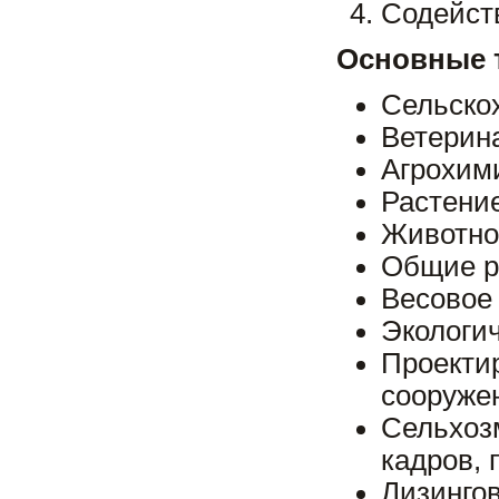
Содейств
Основные 
Сельскох
Ветерина
Агрохим
Растени
Животно
Общие р
Весовое
Экологич
Проект
сооруже
Сельхоз
кадров, 
Лизин