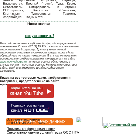
Челны, Ярославль, Астрахань, Барнаул,
Владивосток, Грозный (Чечня), Тула, Крым,
Севастополь, Симферополь, в страны
СНГ:Киргизия, Казахстан, Узбекистан,
Киргизстан, Туркменистан, Ташкент,
Азербайджан, Таджикистан.
Наша кнопка:
как установить?
Наш сайт не является публичной офертой, определяемой
положениями Статьи 437 (2) ГК РФ., а носит исключительно
информационный характер. Для получения точной
информации о наличии и стоимости товара, пожалуйста,
обращайтесь по нашим телефонам. В случае копирования,
использования любого материала находящегося на сайте
www.newtechagro.ru
, активная ссылка обязательна, в
случае печати – печатная ссылка. Копирование структуры
сайта, идей или элементов дизайна сайта строго
запрещено.
Права на все торговые марки, изображения и
материалы, представленные на сайте,
принадлежат их владельцам.
Все права защищены
О ПЕРСОНАЛЬНЫХ ДАННЫХ
OOO «НТА» 2005 - 2026
Политика конфиденциальности
Специальная оценка условий труда ООО НТА