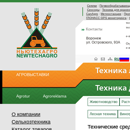
Сеялки
|
Почвообрабатывающа
Сенсоры
|
Техника для хранен
CanAgro
|
Метеостанции
|
Про
ГЛОНАСС GPS мониторинга
|
те
те
e-
Воронеж
ул. Островского, 93А
От
e-
RU
АГРОВЫСТАВКИ
Agrotur
Agroreklama
Животноводство
Раст
О компании
Лесная техника
Виног
Сельхозтехника
Технические сре
Технические сре
Каталог товаров