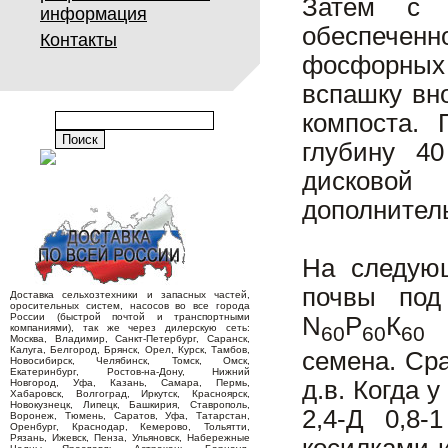
Затем с 
информация
обеспеченн
Контакты
фосфорных и
вспашку вн
компоста.
глубину 4
дисковой
дополнитель
На следующ
почвы под
Доставка сельхозтехники и запасных частей,
оросительных систем, насосов во все города
России (быстрой почтой и транспортными
N
Р
К
и
компаниями), так же через дилерскую сеть:
60
60
60
Москва, Владимир, Санкт-Петербург, Саранск,
Калуга, Белгород, Брянск, Орел, Курск, Тамбов,
семена. Сра
Новосибирск, Челябинск, Томск, Омск,
Екатеринбург, Ростов-на-Дону, Нижний
д.в. Когда 
Новгород, Уфа, Казань, Самара, Пермь,
Хабаровск, Волгоград, Иркутск, Красноярск,
Новокузнецк, Липецк, Башкирия, Ставрополь,
2,4-Д 0,8-
Воронеж, Тюмень, Саратов, Уфа, Татарстан,
Оренбург, Краснодар, Кемерово, Тольятти,
Рязань, Ижевск, Пенза, Ульяновск, Набережные