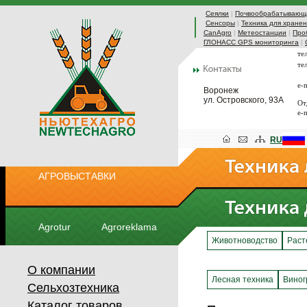
Сеялки
|
Почвообрабатывающа
Сенсоры
|
Техника для хранен
CanAgro
|
Метеостанции
|
Про
ГЛОНАСС GPS мониторинга
|
те
те
e-
Воронеж
ул. Островского, 93А
От
e-
RU
АГРОВЫСТАВКИ
Agrotur
Agroreklama
Животноводство
Раст
О компании
Лесная техника
Виног
Сельхозтехника
Каталог товаров