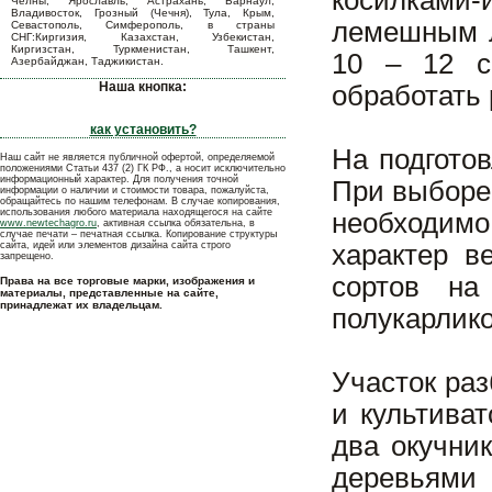
косилками-
Челны, Ярославль, Астрахань, Барнаул,
Владивосток, Грозный (Чечня), Тула, Крым,
лемешным л
Севастополь, Симферополь, в страны
СНГ:Киргизия, Казахстан, Узбекистан,
Киргизстан, Туркменистан, Ташкент,
10 – 12 с
Азербайджан, Таджикистан.
Наша кнопка:
обработать 
как установить?
На подгото
Наш сайт не является публичной офертой, определяемой
положениями Статьи 437 (2) ГК РФ., а носит исключительно
информационный характер. Для получения точной
При выборе
информации о наличии и стоимости товара, пожалуйста,
обращайтесь по нашим телефонам. В случае копирования,
использования любого материала находящегося на сайте
необходимо 
www.newtechagro.ru
, активная ссылка обязательна, в
случае печати – печатная ссылка. Копирование структуры
сайта, идей или элементов дизайна сайта строго
характер в
запрещено.
сортов на
Права на все торговые марки, изображения и
материалы, представленные на сайте,
принадлежат их владельцам.
полукарлик
Участок ра
и культива
два окучни
деревьям