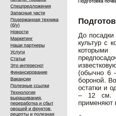
Подготовка почвы
Подготовка почвы
Спецпредложения
Запасные части
Подготов
Подержанная техника
(б/у)
Новости
До посадки 
Маркетинг
культур с к
Наши партнеры
которыми
Услуги
предпосад
Статьи
известкову
Это интересно!
(обычно 6 
Финансирование
Вакансии
бороной. В
Полезные ссылки
остатки и о
Технология
– 12 см. 
выращивания,
применяют г
переработка и сбыт
овощей и фруктов,
рецепты и полезная