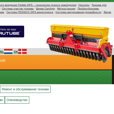
ого вождения Trimble GPS – технологии точного земледелия
|
Сенсоры
|
Техника для
|
Системы очистки топлива
|
Шнеки CanAgro
|
Метеостанции
|
Пробоотборники-
ева
|
Система ГЛОНАСС GPS мониторинга
|
Системы картирования урожайности
|
Жатки
NL
DK
edit
Ремонт и обслуживание техники
во
Оленеводство