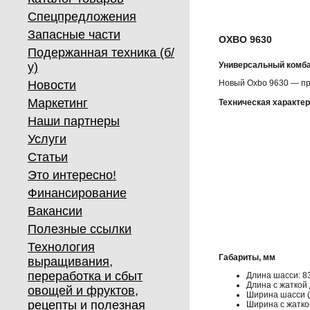
Спецпредложения
Запасные части
OXBO 9630
Подержанная техника (б/
у)
Универсальный комб
Новости
Новый Oxbo 9630 — пр
Маркетинг
Техническая характе
Наши партнеры
Услуги
Статьи
Это интересно!
Финансирование
Вакансии
Полезные ссылки
Технология
Габариты, мм
выращивания,
переработка и сбыт
Длина шасси: 8
Длина с жаткой 
овощей и фруктов,
Ширина шасси (
рецепты и полезная
Ширина с жатко