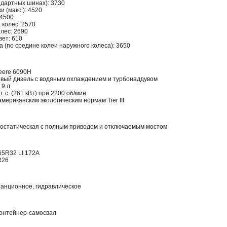
ндартных шинах): 3730
и (макс.): 4520
 4500
 колес: 2570
лес: 2690
ет: 610
 (по средине колеи наружного колеса): 3650
eere 6090H
овый дизель с водяным охлаждением и турбонаддувом
 9 л
. с. (261 кВт) при 2200 об/мин
мериканским экологическим нормам Tier III
остатическая с полным приводом и отключаемым мостом
65R32 LI 172A
R26
анционное, гидравлическое
контейнер-самосвал