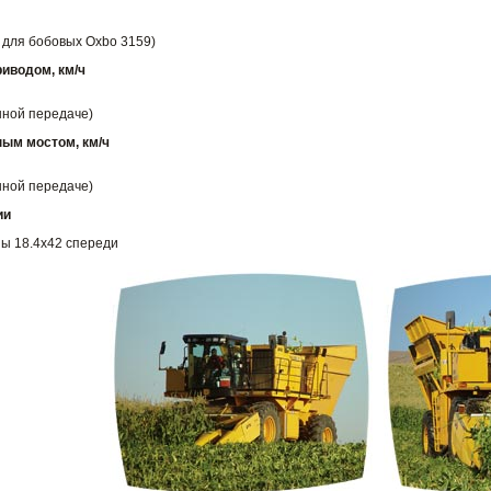
й для бобовых Oxbo 3159)
иводом, км/ч
нной передаче)
ным мостом, км/ч
нной передаче)
ии
ы 18.4x42 спереди