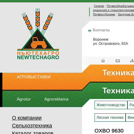
Сеялки
|
Почвообрабатыва
хранения и транспортировк
Почвоотбоники
|
Загрузка Б
Воронеж
ул. Островского, 93А
АГРОВЫСТАВКИ
Agrotur
Agroreklama
Животноводство
Ра
О компании
Лесная техника
Вин
Сельхозтехника
OXBO 9630
OXBO 9630
Каталог товаров