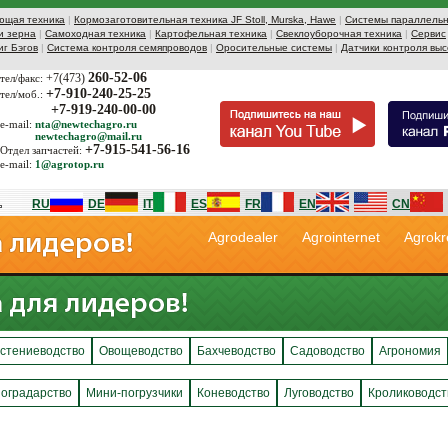
ющая техника
|
Кормозаготовительная техника JF Stoll, Murska, Hawe
|
Системы параллельн
и зерна
|
Самоходная техника
|
Картофельная техника
|
Свеклоуборочная техника
|
Сервис
иг Бэгов
|
Система контроля семяпроводов
|
Оросительные системы
|
Датчики контроля выс
260-52-06
+7(473)
тел/факс:
+7-910-240-25-25
тел/моб.:
+7-919-240-00-00
e-mail:
nta@newtechagro.ru
newtechagro@mail.ru
+7-915-541-56-16
Отдел запчастей:
e-mail:
1@agrotop.ru
RU
DE
IT
ES
FR
EN
CN
Agrodealer
Agrointernet
Agrokr
стениеводство
Овощеводство
Бахчеводство
Садоводство
Агрономия
оградарство
Мини-погрузчики
Коневодство
Луговодство
Кролиководст