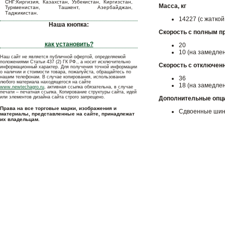
СНГ:Киргизия, Казахстан, Узбекистан, Киргизстан,
Масса, кг
Туркменистан, Ташкент, Азербайджан,
Таджикистан.
14227 (с жатко
Наша кнопка:
Скорость с полным пр
как установить?
20
10 (на замедле
Наш сайт не является публичной офертой, определяемой
положениями Статьи 437 (2) ГК РФ., а носит исключительно
Скорость с отключен
информационный характер. Для получения точной информации
о наличии и стоимости товара, пожалуйста, обращайтесь по
нашим телефонам. В случае копирования, использования
36
любого материала находящегося на сайте
18 (на замедле
www.newtechagro.ru
, активная ссылка обязательна, в случае
печати – печатная ссылка. Копирование структуры сайта, идей
или элементов дизайна сайта строго запрещено.
Дополнительные опц
Права на все торговые марки, изображения и
Сдвоенные шин
материалы, представленные на сайте, принадлежат
их владельцам.