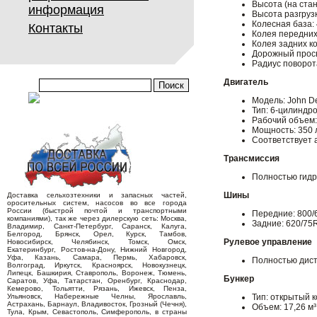
Высота (на ста
информация
Высота разгрузк
Колесная база:
Контакты
Колея передних
Колея задних ко
Дорожный просв
Радиус поворота
Двигатель
Модель: John D
Тип: 6-цилиндр
Рабочий объем:
Мощность: 350 л
Cоответствует а
Трансмиссия
Полностью гидр
Шины
Доставка сельхозтехники и запасных частей,
оросительных систем, насосов во все города
России (быстрой почтой и транспортными
Передние: 800/
компаниями), так же через дилерскую сеть: Москва,
Задние: 620/75
Владимир, Санкт-Петербург, Саранск, Калуга,
Белгород, Брянск, Орел, Курск, Тамбов,
Рулевое управление
Новосибирск, Челябинск, Томск, Омск,
Екатеринбург, Ростов-на-Дону, Нижний Новгород,
Уфа, Казань, Самара, Пермь, Хабаровск,
Полностью дист
Волгоград, Иркутск, Красноярск, Новокузнецк,
Липецк, Башкирия, Ставрополь, Воронеж, Тюмень,
Бункер
Саратов, Уфа, Татарстан, Оренбург, Краснодар,
Кемерово, Тольятти, Рязань, Ижевск, Пенза,
Ульяновск, Набережные Челны, Ярославль,
Тип: открытый 
Астрахань, Барнаул, Владивосток, Грозный (Чечня),
Объем: 17,26 м³
Тула, Крым, Севастополь, Симферополь, в страны