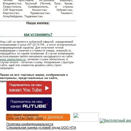
Челны, Ярославль, Астрахань, Барнаул,
Владивосток, Грозный (Чечня), Тула, Крым,
Севастополь, Симферополь, в страны
СНГ:Киргизия, Казахстан, Узбекистан,
Киргизстан, Туркменистан, Ташкент,
Азербайджан, Таджикистан.
Наша кнопка:
как установить?
Наш сайт не является публичной офертой, определяемой
положениями Статьи 437 (2) ГК РФ., а носит исключительно
информационный характер. Для получения точной
информации о наличии и стоимости товара, пожалуйста,
обращайтесь по нашим телефонам. В случае копирования,
использования любого материала находящегося на сайте
www.newtechagro.ru
, активная ссылка обязательна, в
случае печати – печатная ссылка. Копирование структуры
сайта, идей или элементов дизайна сайта строго
запрещено.
Права на все торговые марки, изображения и
материалы, представленные на сайте,
принадлежат их владельцам.
Все права защищены
О ПЕРСОНАЛЬНЫХ ДАННЫХ
OOO «НТА» 2005 - 2026
Политика конфиденциальности
Специальная оценка условий труда ООО НТА