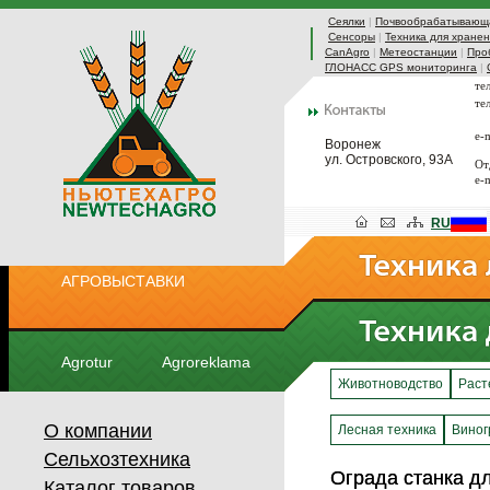
Сеялки
|
Почвообрабатывающа
Сенсоры
|
Техника для хранен
CanAgro
|
Метеостанции
|
Про
ГЛОНАСС GPS мониторинга
|
те
те
e-
Воронеж
ул. Островского, 93А
От
e-
RU
АГРОВЫСТАВКИ
Agrotur
Agroreklama
Животноводство
Раст
О компании
Лесная техника
Виног
Сельхозтехника
Ограда станка д
Ограда станка д
Каталог товаров