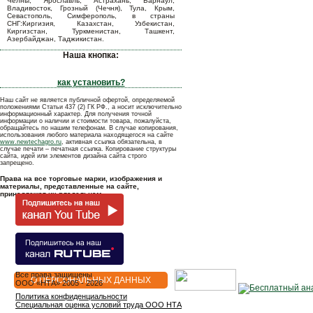
Челны, Ярославль, Астрахань, Барнаул,
Владивосток, Грозный (Чечня), Тула, Крым,
Севастополь, Симферополь, в страны
СНГ:Киргизия, Казахстан, Узбекистан,
Киргизстан, Туркменистан, Ташкент,
Азербайджан, Таджикистан.
Наша кнопка:
как установить?
Наш сайт не является публичной офертой, определяемой
положениями Статьи 437 (2) ГК РФ., а носит исключительно
информационный характер. Для получения точной
информации о наличии и стоимости товара, пожалуйста,
обращайтесь по нашим телефонам. В случае копирования,
использования любого материала находящегося на сайте
www.newtechagro.ru
, активная ссылка обязательна, в
случае печати – печатная ссылка. Копирование структуры
сайта, идей или элементов дизайна сайта строго
запрещено.
Права на все торговые марки, изображения и
материалы, представленные на сайте,
принадлежат их владельцам.
Все права защищены
О ПЕРСОНАЛЬНЫХ ДАННЫХ
OOO «НТА» 2005 - 2026
Политика конфиденциальности
Специальная оценка условий труда ООО НТА