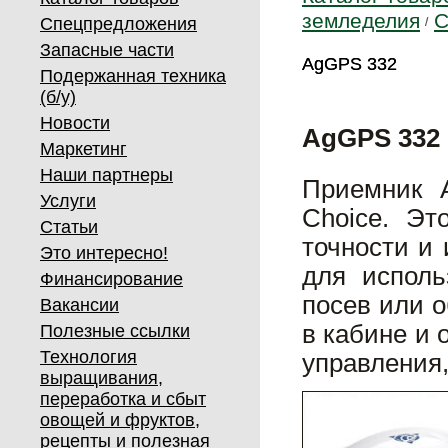
земледелия
С
Спецпредложения
Запасные части
AgGPS 332
AgGPS 332
Подержанная техника
(б/у)
Новости
AgGPS 332
Маркетинг
Наши партнеры
Приемник A
Услуги
Choice. Эт
Статьи
точности и
Это интересно!
для исполь
Финансирование
посев или 
Вакансии
в кабине и
Полезные ссылки
Технология
управления,
выращивания,
переработка и сбыт
овощей и фруктов,
рецепты и полезная