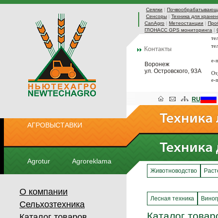
Сеялки
|
Почвообрабатывающа
Сенсоры
|
Техника для хранен
CanAgro
|
Метеостанции
|
Про
ГЛОНАСС GPS мониторинга
|
те
те
e-
Воронеж
ул. Островского, 93А
От
e-
RU
АГРОВЫСТАВКИ
Agrotur
Agroreklama
Животноводство
Раст
О компании
Лесная техника
Виног
Сельхозтехника
Каталог товар
Каталог товаров