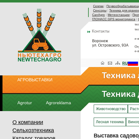
Сеялки
|
Почвообрабатывающа
Сенсоры
|
Техника для хранен
CanAgro
|
Метеостанции
|
Про
ГЛОНАСС GPS мониторинга
|
те
те
e-
Воронеж
ул. Островского, 93А
От
e-
RU
АГРОВЫСТАВКИ
Agrotur
Agroreklama
Животноводство
Раст
О компании
Лесная техника
Виног
Сельхозтехника
Выставка садово
Выставка садово
Каталог товаров