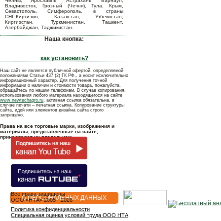
Челны, Ярославль, Астрахань, Барнаул,
Владивосток, Грозный (Чечня), Тула, Крым,
Севастополь, Симферополь, в страны
СНГ:Киргизия, Казахстан, Узбекистан,
Киргизстан, Туркменистан, Ташкент,
Азербайджан, Таджикистан.
Наша кнопка:
как установить?
Наш сайт не является публичной офертой, определяемой
положениями Статьи 437 (2) ГК РФ., а носит исключительно
информационный характер. Для получения точной
информации о наличии и стоимости товара, пожалуйста,
обращайтесь по нашим телефонам. В случае копирования,
использования любого материала находящегося на сайте
www.newtechagro.ru
, активная ссылка обязательна, в
случае печати – печатная ссылка. Копирование структуры
сайта, идей или элементов дизайна сайта строго
запрещено.
Права на все торговые марки, изображения и
материалы, представленные на сайте,
принадлежат их владельцам.
Все права защищены
О ПЕРСОНАЛЬНЫХ ДАННЫХ
OOO «НТА» 2005 - 2026
Политика конфиденциальности
Специальная оценка условий труда ООО НТА