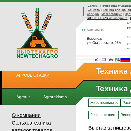
Сеялки
|
Почвообрабатывающа
Сенсоры
|
Техника для хранен
CanAgro
|
Метеостанции
|
Про
ГЛОНАСС GPS мониторинга
|
те
те
e-
Воронеж
ул. Островского, 93А
От
e-
RU
АГРОВЫСТАВКИ
Agrotur
Agroreklama
Животноводство
Раст
О компании
Лесная техника
Виног
Сельхозтехника
Выставка пищев
Выставка пищев
Каталог товаров