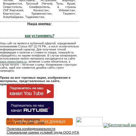
Челны, Ярославль, Астрахань, Барнаул,
Владивосток, Грозный (Чечня), Тула, Крым,
Севастополь, Симферополь, в страны
СНГ:Киргизия, Казахстан, Узбекистан,
Киргизстан, Туркменистан, Ташкент,
Азербайджан, Таджикистан.
Наша кнопка:
как установить?
Наш сайт не является публичной офертой, определяемой
положениями Статьи 437 (2) ГК РФ., а носит исключительно
информационный характер. Для получения точной
информации о наличии и стоимости товара, пожалуйста,
обращайтесь по нашим телефонам. В случае копирования,
использования любого материала находящегося на сайте
www.newtechagro.ru
, активная ссылка обязательна, в
случае печати – печатная ссылка. Копирование структуры
сайта, идей или элементов дизайна сайта строго
запрещено.
Права на все торговые марки, изображения и
материалы, представленные на сайте,
принадлежат их владельцам.
Все права защищены
О ПЕРСОНАЛЬНЫХ ДАННЫХ
OOO «НТА» 2005 - 2026
Политика конфиденциальности
Специальная оценка условий труда ООО НТА