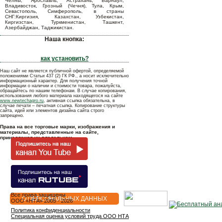
Челны, Ярославль, Астрахань, Барнаул,
Владивосток, Грозный (Чечня), Тула, Крым,
Севастополь, Симферополь, в страны
СНГ:Киргизия, Казахстан, Узбекистан,
Киргизстан, Туркменистан, Ташкент,
Азербайджан, Таджикистан.
Наша кнопка:
как установить?
Наш сайт не является публичной офертой, определяемой
положениями Статьи 437 (2) ГК РФ., а носит исключительно
информационный характер. Для получения точной
информации о наличии и стоимости товара, пожалуйста,
обращайтесь по нашим телефонам. В случае копирования,
использования любого материала находящегося на сайте
www.newtechagro.ru
, активная ссылка обязательна, в
случае печати – печатная ссылка. Копирование структуры
сайта, идей или элементов дизайна сайта строго
запрещено.
Права на все торговые марки, изображения и
материалы, представленные на сайте,
принадлежат их владельцам.
Все права защищены
О ПЕРСОНАЛЬНЫХ ДАННЫХ
OOO «НТА» 2005 - 2026
Политика конфиденциальности
Специальная оценка условий труда ООО НТА