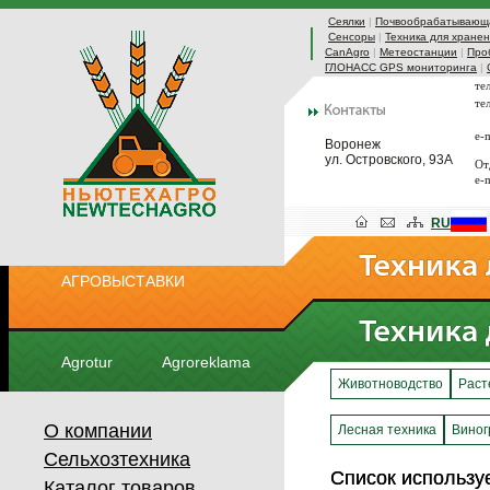
Сеялки
|
Почвообрабатывающа
Сенсоры
|
Техника для хранен
CanAgro
|
Метеостанции
|
Про
ГЛОНАСС GPS мониторинга
|
те
те
e-
Воронеж
ул. Островского, 93А
От
e-
RU
АГРОВЫСТАВКИ
Agrotur
Agroreklama
Животноводство
Раст
О компании
Лесная техника
Виног
Сельхозтехника
Список использу
Список использу
Каталог товаров